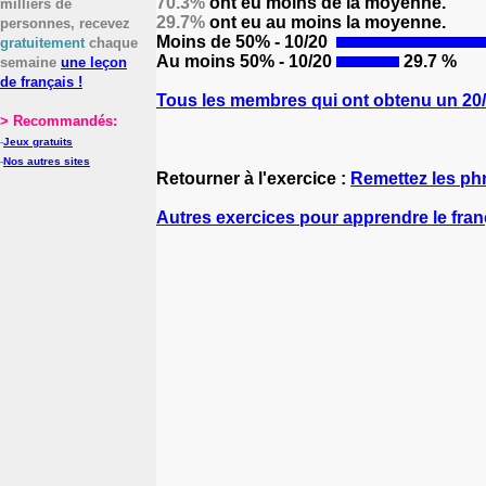
70.3%
ont eu moins de la moyenne.
milliers de
29.7%
ont eu au moins la moyenne.
personnes, recevez
Moins de 50% - 10/20
gratuitement
chaque
Au moins 50% - 10/20
29.7 %
semaine
une leçon
de français !
Tous les membres qui ont obtenu un 20/2
> Recommandés:
-
Jeux gratuits
-
Nos autres sites
Retourner à l'exercice :
Remettez les ph
Autres exercices pour apprendre le fran