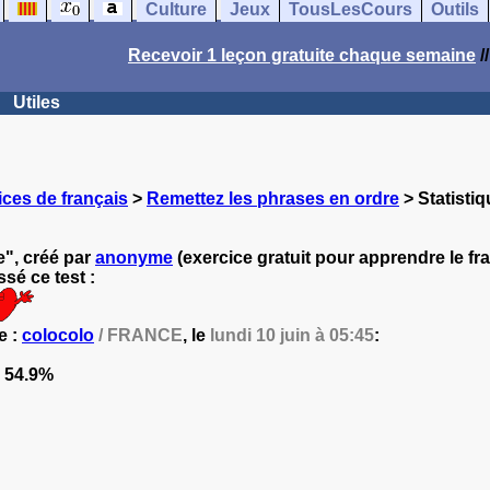
Culture
Jeux
TousLesCours
Outils
Recevoir 1 leçon gratuite chaque semaine
/
Utiles
ces de français
>
Remettez les phrases en ordre
> Statistiq
e", créé par
anonyme
(exercice gratuit pour apprendre le fra
sé ce test :
e :
colocolo
/ FRANCE
, le
lundi 10 juin à 05:45
:
54.9%