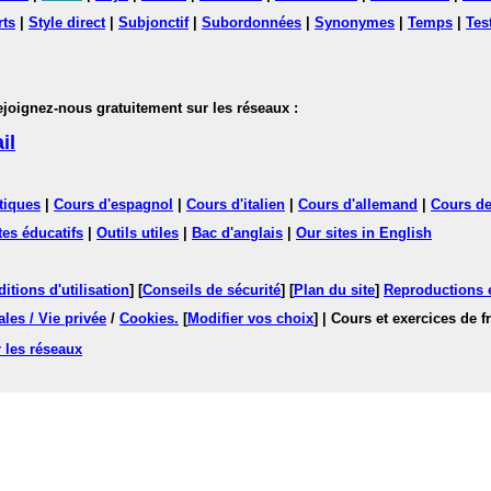
rts
|
Style direct
|
Subjonctif
|
Subordonnées
|
Synonymes
|
Temps
|
Tes
nez-nous gratuitement sur les réseaux :
il
tiques
|
Cours d'espagnol
|
Cours d'italien
|
Cours d'allemand
|
Cours de
tes éducatifs
|
Outils utiles
|
Bac d'anglais
|
Our sites in English
itions d'utilisation
] [
Conseils de sécurité
] [
Plan du site
]
Reproductions et
les / Vie privée
/
Cookies
.
[
Modifier vos choix
]
| Cours et exercices de 
 les réseaux