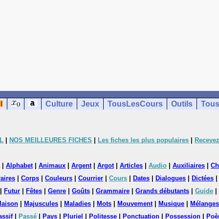
Culture
Jeux
TousLesCours
Outils
Tous
L
|
NOS MEILLEURES FICHES
|
Les fiches les plus populaires
|
Recevez
|
Alphabet
|
Animaux
|
Argent
|
Argot
|
Articles
|
Audio
|
Auxiliaires
|
Ch
aires
|
Corps
|
Couleurs
|
Courrier
|
Cours
|
Dates
|
Dialogues
|
Dictées
|
Futur
|
Fêtes
|
Genre
|
Goûts
|
Grammaire
|
Grands débutants
|
Guide
|
aison
|
Majuscules
|
Maladies
|
Mots
|
Mouvement
|
Musique
|
Mélanges
assif
|
Passé
|
Pays
|
Pluriel
|
Politesse
|
Ponctuation
|
Possession
|
Poè