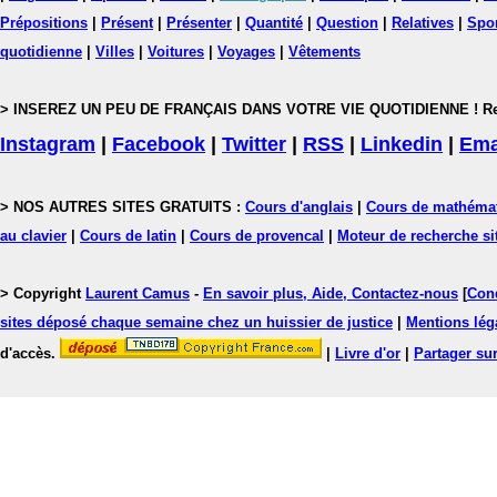
Prépositions
|
Présent
|
Présenter
|
Quantité
|
Question
|
Relatives
|
Spo
quotidienne
|
Villes
|
Voitures
|
Voyages
|
Vêtements
> INSEREZ UN PEU DE FRANÇAIS DANS VOTRE VIE QUOTIDIENNE ! Rejoig
Instagram
|
Facebook
|
Twitter
|
RSS
|
Linkedin
|
Ema
> NOS AUTRES SITES GRATUITS :
Cours d'anglais
|
Cours de mathéma
au clavier
|
Cours de latin
|
Cours de provencal
|
Moteur de recherche si
> Copyright
Laurent Camus
-
En savoir plus, Aide, Contactez-nous
[
Cond
sites déposé chaque semaine chez un huissier de justice
|
Mentions léga
d'accès.
|
Livre d'or
|
Partager sur