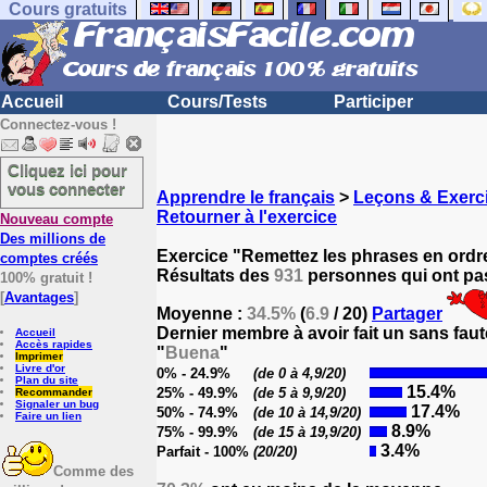
Cours gratuits
Accueil
Cours/Tests
Participer
Connectez-vous !
Cliquez ici pour
vous connecter
Apprendre le français
>
Leçons & Exerci
Retourner à l'exercice
Nouveau compte
Des millions de
Exercice "Remettez les phrases en ordr
comptes créés
Résultats des
931
personnes qui ont pas
100% gratuit !
[
Avantages
]
Moyenne :
34.5%
(
6.9
/ 20)
Partager
Dernier membre à avoir fait un sans faut
Accueil
Accès rapides
"
Buena
"
Imprimer
Livre d'or
0% - 24.9%
(de 0 à 4,9/20)
Plan du site
15.4%
25% - 49.9%
(de 5 à 9,9/20)
Recommander
Signaler un bug
17.4%
50% - 74.9%
(de 10 à 14,9/20)
Faire un lien
8.9%
75% - 99.9%
(de 15 à 19,9/20)
3.4%
Parfait - 100%
(20/20)
Comme des