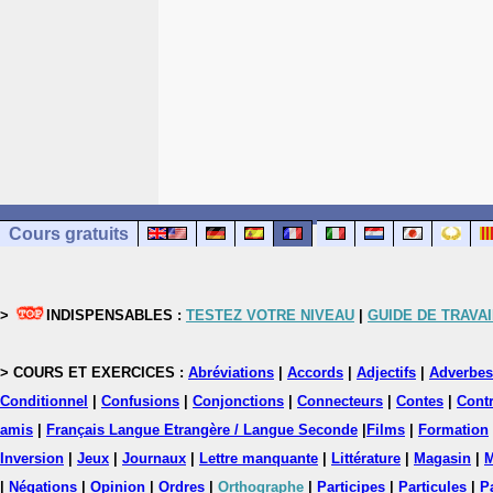
Cours gratuits
>
INDISPENSABLES :
TESTEZ VOTRE NIVEAU
|
GUIDE DE TRAVAI
> COURS ET EXERCICES :
Abréviations
|
Accords
|
Adjectifs
|
Adverbes
Conditionnel
|
Confusions
|
Conjonctions
|
Connecteurs
|
Contes
|
Contr
amis
|
Français Langue Etrangère / Langue Seconde
|
Films
|
Formation
Inversion
|
Jeux
|
Journaux
|
Lettre manquante
|
Littérature
|
Magasin
|
M
|
Négations
|
Opinion
|
Ordres
|
Orthographe
|
Participes
|
Particules
|
P