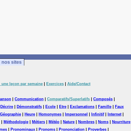
 nos sites
 une leçon par semaine
|
Exercices
|
Aide/Contact
anson
|
Communication
|
Comparatifs/Superlatifs
|
Composés
|
|
Décrire
|
Démonstratifs
|
Ecole
|
Etre
|
Exclamations
|
Famille
|
Faux
Géographie
|
Heure
|
Homonymes
|
Impersonnel
|
Infinitif
|
Internet
|
|
Méthodologie
|
Métiers
|
Météo
|
Nature
|
Nombres
|
Noms
|
Nourriture
mes
|
Pronominaux
|
Pronoms
|
Prononciation
|
Proverbes
|