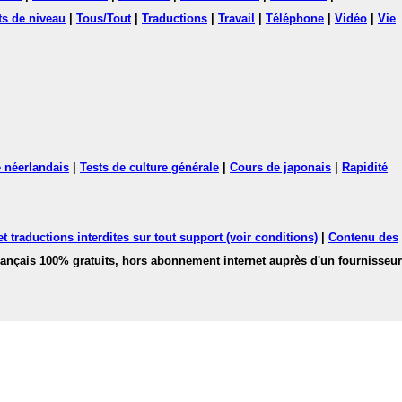
ts de niveau
|
Tous/Tout
|
Traductions
|
Travail
|
Téléphone
|
Vidéo
|
Vie
 néerlandais
|
Tests de culture générale
|
Cours de japonais
|
Rapidité
 traductions interdites sur tout support (voir conditions)
|
Contenu des
français 100% gratuits, hors abonnement internet auprès d'un fournisseur