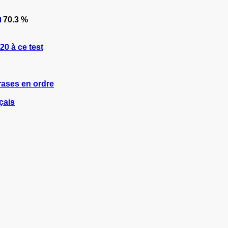
70.3 %
0 à ce test
rases en ordre
çais