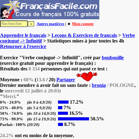
Autres matières
| 🔸
Mon compte
Apprendre le français
>
Leçons & Exercices de français
>
Verbe
conjugué -> Infinitif
> Statistiques mises à jour toutes les 4h
Retourner à l'exercice
Exercice "Verbe conjugué -> Infinitif", créé par
boubouille
(exercice gratuit pour apprendre le français) :
Résultats des
8 334
personnes qui ont passé ce test :
Moyenne :
68%
(
13.6
/ 20)
Partager
Dernier membre à avoir fait un sans faute :
bronia
/ POLOGNE
,
le
mercredi 12 juillet à 20:03
:
"
Merci.
"
17.2%
0% - 24.9%
(de 0 à 4,9/20)
7%
25% - 49.9%
(de 5 à 9,9/20)
16.5%
50% - 74.9%
(de 10 à 14,9/20)
50.5%
75% - 99.9%
(de 15 à 19,9/20)
8.7%
Parfait - 100%
(20/20)
24.2%
ont eu moins de la moyenne.