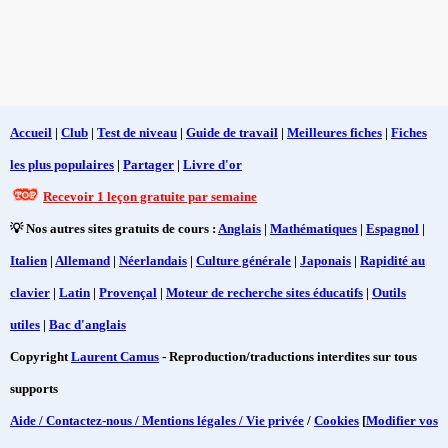
Accueil
|
Club
|
Test de niveau
|
Guide de travail
|
Meilleures fiches
|
Fiches
les plus populaires
|
Partager
|
Livre d'or
Recevoir 1 leçon gratuite par semaine
💡 Nos autres sites gratuits de cours :
Anglais
|
Mathématiques
|
Espagnol
|
Italien
|
Allemand
|
Néerlandais
|
Culture générale
|
Japonais
|
Rapidité au
clavier
|
Latin
|
Provençal
|
Moteur de recherche sites éducatifs
|
Outils
utiles
|
Bac d'anglais
Copyright
Laurent Camus
- Reproduction/traductions interdites sur tous
supports
Aide / Contactez-nous / Mentions légales / Vie privée
/
Cookies
[
Modifier vos