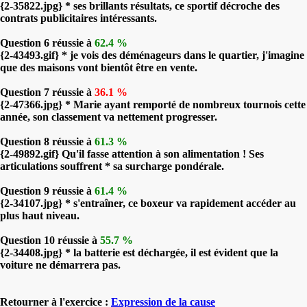
{2-35822.jpg} * ses brillants résultats, ce sportif décroche des
contrats publicitaires intéressants.
Question 6 réussie à
62.4 %
{2-43493.gif} * je vois des déménageurs dans le quartier, j'imagine
que des maisons vont bientôt être en vente.
Question 7 réussie à
36.1 %
{2-47366.jpg} * Marie ayant remporté de nombreux tournois cette
année, son classement va nettement progresser.
Question 8 réussie à
61.3 %
{2-49892.gif} Qu'il fasse attention à son alimentation ! Ses
articulations souffrent * sa surcharge pondérale.
Question 9 réussie à
61.4 %
{2-34107.jpg} * s'entraîner, ce boxeur va rapidement accéder au
plus haut niveau.
Question 10 réussie à
55.7 %
{2-34408.jpg} * la batterie est déchargée, il est évident que la
voiture ne démarrera pas.
Retourner à l'exercice :
Expression de la cause