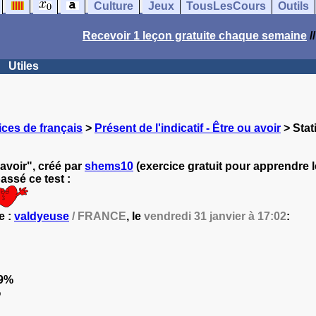
Culture
Jeux
TousLesCours
Outils
Recevoir 1 leçon gratuite chaque semaine
/
Utiles
ces de français
>
Présent de l'indicatif - Être ou avoir
> Stat
 avoir", créé par
shems10
(exercice gratuit pour apprendre le
ssé ce test :
e :
valdyeuse
/ FRANCE
, le
vendredi 31 janvier à 17:02
:
9%
%