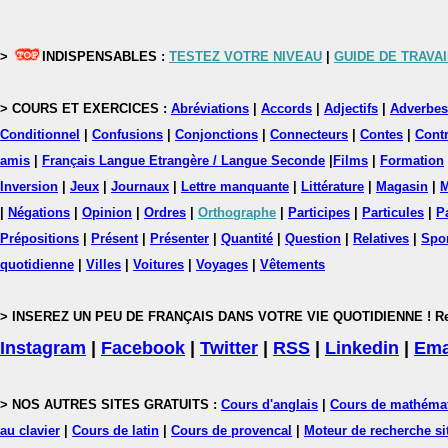
>
INDISPENSABLES :
TESTEZ VOTRE NIVEAU
|
GUIDE DE TRAVAI
> COURS ET EXERCICES :
Abréviations
|
Accords
|
Adjectifs
|
Adverbes
Conditionnel
|
Confusions
|
Conjonctions
|
Connecteurs
|
Contes
|
Contr
amis
|
Français Langue Etrangère / Langue Seconde
|
Films
|
Formation
Inversion
|
Jeux
|
Journaux
|
Lettre manquante
|
Littérature
|
Magasin
|
M
|
Négations
|
Opinion
|
Ordres
|
Orthographe
|
Participes
|
Particules
|
P
Prépositions
|
Présent
|
Présenter
|
Quantité
|
Question
|
Relatives
|
Spo
quotidienne
|
Villes
|
Voitures
|
Voyages
|
Vêtements
> INSEREZ UN PEU DE FRANÇAIS DANS VOTRE VIE QUOTIDIENNE ! Rejoig
Instagram
|
Facebook
|
Twitter
|
RSS
|
Linkedin
|
Ema
> NOS AUTRES SITES GRATUITS :
Cours d'anglais
|
Cours de mathéma
au clavier
|
Cours de latin
|
Cours de provencal
|
Moteur de recherche si