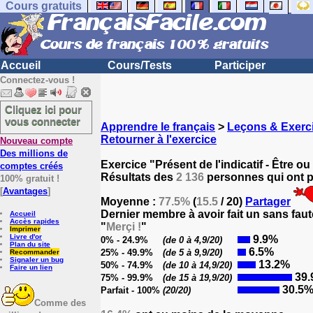
Cours gratuits
Accueil
Cours/Tests
Participer
Connectez-vous !
Cliquez ici pour
vous connecter
Apprendre le français
>
Leçons & Exerci
Retourner à l'exercice
Nouveau compte
Des millions de
Exercice "Présent de l'indicatif - Être ou
comptes créés
Résultats des
2 136
personnes qui ont pa
100% gratuit !
[
Avantages
]
Moyenne :
77.5%
(
15.5
/ 20)
Partager
Dernier membre à avoir fait un sans faut
Accueil
Accès rapides
"
Merçi !
"
Imprimer
Livre d'or
9.9%
0% - 24.9%
(de 0 à 4,9/20)
Plan du site
6.5%
25% - 49.9%
(de 5 à 9,9/20)
Recommander
Signaler un bug
13.2%
50% - 74.9%
(de 10 à 14,9/20)
Faire un lien
39.
75% - 99.9%
(de 15 à 19,9/20)
30.5
Parfait - 100%
(20/20)
Comme des