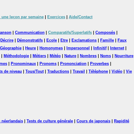
 une leçon par semaine
|
Exercices
|
Aide/Contact
anson
|
Communication
|
Comparatifs/Superlatifs
|
Composés
|
|
Décrire
|
Démonstratifs
|
Ecole
|
Etre
|
Exclamations
|
Famille
|
Faux
Géographie
|
Heure
|
Homonymes
|
Impersonnel
|
Infinitif
|
Internet
|
|
Méthodologie
|
Métiers
|
Météo
|
Nature
|
Nombres
|
Noms
|
Nourriture
mes
|
Pronominaux
|
Pronoms
|
Prononciation
|
Proverbes
|
ts de niveau
|
Tous/Tout
|
Traductions
|
Travail
|
Téléphone
|
Vidéo
|
Vie
 néerlandais
|
Tests de culture générale
|
Cours de japonais
|
Rapidité