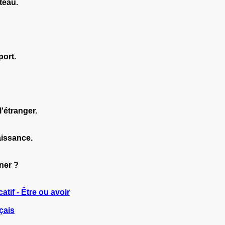
teau.
port.
'étranger.
aissance.
ner ?
catif - Être ou avoir
çais