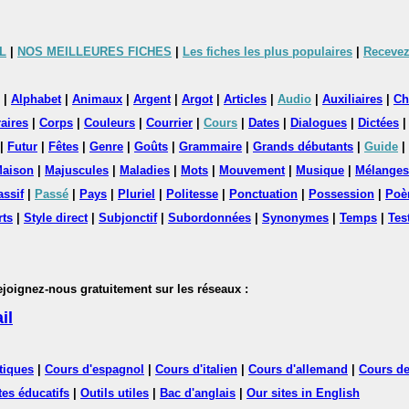
L
|
NOS MEILLEURES FICHES
|
Les fiches les plus populaires
|
Recevez
|
Alphabet
|
Animaux
|
Argent
|
Argot
|
Articles
|
Audio
|
Auxiliaires
|
Ch
aires
|
Corps
|
Couleurs
|
Courrier
|
Cours
|
Dates
|
Dialogues
|
Dictées
|
Futur
|
Fêtes
|
Genre
|
Goûts
|
Grammaire
|
Grands débutants
|
Guide
|
aison
|
Majuscules
|
Maladies
|
Mots
|
Mouvement
|
Musique
|
Mélanges
assif
|
Passé
|
Pays
|
Pluriel
|
Politesse
|
Ponctuation
|
Possession
|
Poè
rts
|
Style direct
|
Subjonctif
|
Subordonnées
|
Synonymes
|
Temps
|
Tes
nez-nous gratuitement sur les réseaux :
il
tiques
|
Cours d'espagnol
|
Cours d'italien
|
Cours d'allemand
|
Cours de
tes éducatifs
|
Outils utiles
|
Bac d'anglais
|
Our sites in English