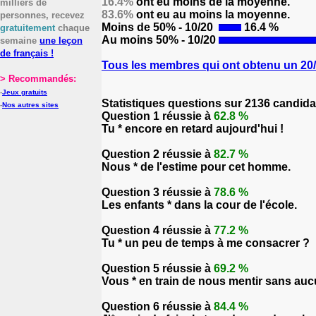
16.4%
ont eu moins de la moyenne.
milliers de
83.6%
ont eu au moins la moyenne.
personnes, recevez
Moins de 50% - 10/20
16.4 %
gratuitement
chaque
Au moins 50% - 10/20
semaine
une leçon
de français !
Tous les membres qui ont obtenu un 20/2
> Recommandés:
-
Jeux gratuits
Statistiques questions sur 2136 candida
-
Nos autres sites
Question 1 réussie à
62.8 %
Tu * encore en retard aujourd'hui !
Question 2 réussie à
82.7 %
Nous * de l'estime pour cet homme.
Question 3 réussie à
78.6 %
Les enfants * dans la cour de l'école.
Question 4 réussie à
77.2 %
Tu * un peu de temps à me consacrer ?
Question 5 réussie à
69.2 %
Vous * en train de nous mentir sans auc
Question 6 réussie à
84.4 %