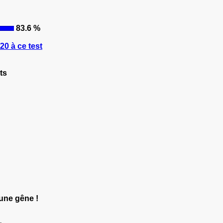
83.6 %
0 à ce test
ts
une gêne !