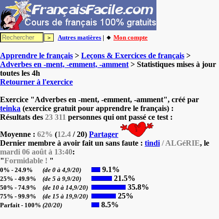
Autres matières
| 🔸
Mon compte
Apprendre le français
>
Leçons & Exercices de français
>
Adverbes en -ment, -emment, -amment
> Statistiques mises à jour
toutes les 4h
Retourner à l'exercice
Exercice "Adverbes en -ment, -emment, -amment", créé par
teinka
(exercice gratuit pour apprendre le français) :
Résultats des
23 311
personnes qui ont passé ce test :
Moyenne :
62%
(
12.4
/ 20)
Partager
Dernier membre à avoir fait un sans faute :
tindi
/ ALGéRIE
, le
mardi 06 août à 13:40
:
"
Formidable !
"
9.1%
0% - 24.9%
(de 0 à 4,9/20)
21.5%
25% - 49.9%
(de 5 à 9,9/20)
35.8%
50% - 74.9%
(de 10 à 14,9/20)
25%
75% - 99.9%
(de 15 à 19,9/20)
8.5%
Parfait - 100%
(20/20)