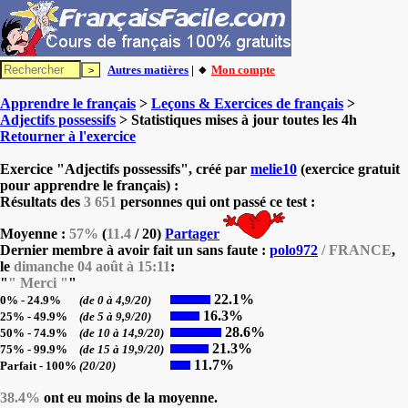
Autres matières
| 🔸
Mon compte
Apprendre le français
>
Leçons & Exercices de français
>
Adjectifs possessifs
> Statistiques mises à jour toutes les 4h
Retourner à l'exercice
Exercice "Adjectifs possessifs", créé par
melie10
(exercice gratuit
pour apprendre le français) :
Résultats des
3 651
personnes qui ont passé ce test :
Moyenne :
57%
(
11.4
/ 20)
Partager
Dernier membre à avoir fait un sans faute :
polo972
/ FRANCE
,
le
dimanche 04 août à 15:11
:
"
" Merci "
"
22.1%
0% - 24.9%
(de 0 à 4,9/20)
16.3%
25% - 49.9%
(de 5 à 9,9/20)
28.6%
50% - 74.9%
(de 10 à 14,9/20)
21.3%
75% - 99.9%
(de 15 à 19,9/20)
11.7%
Parfait - 100%
(20/20)
38.4%
ont eu moins de la moyenne.