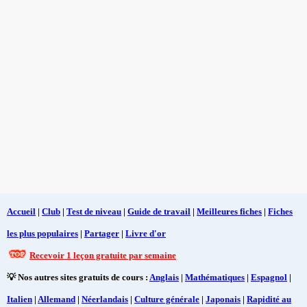
Accueil
|
Club
|
Test de niveau
|
Guide de travail
|
Meilleures fiches
|
Fiches
les plus populaires
|
Partager
|
Livre d'or
Recevoir 1 leçon gratuite par semaine
💡 Nos autres sites gratuits de cours :
Anglais
|
Mathématiques
|
Espagnol
|
Italien
|
Allemand
|
Néerlandais
|
Culture générale
|
Japonais
|
Rapidité au