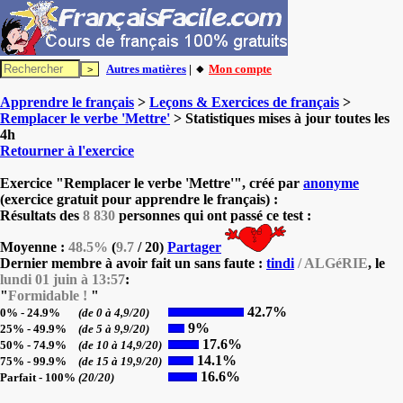
Autres matières
| 🔸
Mon compte
Apprendre le français
>
Leçons & Exercices de français
>
Remplacer le verbe 'Mettre'
> Statistiques mises à jour toutes les
4h
Retourner à l'exercice
Exercice "Remplacer le verbe 'Mettre'", créé par
anonyme
(exercice gratuit pour apprendre le français) :
Résultats des
8 830
personnes qui ont passé ce test :
Moyenne :
48.5%
(
9.7
/ 20)
Partager
Dernier membre à avoir fait un sans faute :
tindi
/ ALGéRIE
, le
lundi 01 juin à 13:57
:
"
Formidable !
"
42.7%
0% - 24.9%
(de 0 à 4,9/20)
9%
25% - 49.9%
(de 5 à 9,9/20)
17.6%
50% - 74.9%
(de 10 à 14,9/20)
14.1%
75% - 99.9%
(de 15 à 19,9/20)
16.6%
Parfait - 100%
(20/20)