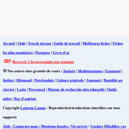
Accueil
|
Club
|
Test de niveau
|
Guide de travail
|
Meilleures fiches
|
Fiches
les plus populaires
|
Partager
|
Livre d'or
Recevoir 1 leçon gratuite par semaine
💡 Nos autres sites gratuits de cours :
Anglais
|
Mathématiques
|
Espagnol
|
Italien
|
Allemand
|
Néerlandais
|
Culture générale
|
Japonais
|
Rapidité au
clavier
|
Latin
|
Provençal
|
Moteur de recherche sites éducatifs
|
Outils
utiles
|
Bac d'anglais
Copyright
Laurent Camus
- Reproduction/traductions interdites sur tous
supports
Aide / Contactez-nous / Mentions légales / Vie privée
/
Cookies
[
Modifier vos