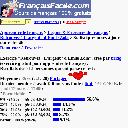
Autres matières
| 🔸
Mon compte
Apprendre le français
>
Leçons & Exercices de français
>
Retrouvez ' L'argent ' d'Emile Zola
> Statistiques mises à jour
toutes les 4h
Retourner à l'exercice
Exercice "Retrouvez ' L'argent ' d'Emile Zola", créé par
bridg
(exercice gratuit pour apprendre le français) :
Résultats des
712
personnes qui ont passé ce test :
Moyenne :
36%
(
7.2
/ 20)
Partager
Dernier membre à avoir fait un sans faute :
tindi
/ ALGéRIE
, le
jeudi 12 mars à 17:08
:
"
Formidable !
"
56.6%
0% - 24.9%
(de 0 à 4,9/20)
14.3%
25% - 49.9%
(de 5 à 9,9/20)
11.2%
50% - 74.9%
(de 10 à 14,9/20)
8.7%
75% - 99.9%
(de 15 à 19,9/20)
9.1%
Parfait - 100%
(20/20)