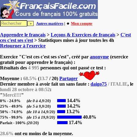
Autres matières
| 🔸
Mon compte
Apprendre le français
>
Leçons & Exercices de français
>
C'est
ces c'est ses s'est
> Statistiques mises à jour toutes les 4h
Retourner à l'exercice
Exercice "C'est ces c'est ses s'est", créé par
anonyme
(exercice
gratuit pour apprendre le français) :
Résultats des
4 995
personnes qui ont passé ce test :
Moyenne :
68.5%
(
13.7
/ 20)
Partager
Dernier membre à avoir fait un sans faute :
daigo75
/ ITALIE
, le
lundi 28 octobre à 08:52
:
"
Merci!!!!
"
14.4%
0% - 24.9%
(de 0 à 4,9/20)
14.2%
25% - 49.9%
(de 5 à 9,9/20)
13.2%
50% - 74.9%
(de 10 à 14,9/20)
40.8%
75% - 99.9%
(de 15 à 19,9/20)
17.4%
Parfait - 100%
(20/20)
28.6%
ont eu moins de la moyenne.