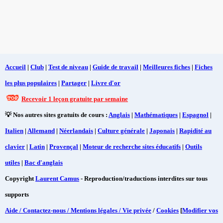
Accueil
|
Club
|
Test de niveau
|
Guide de travail
|
Meilleures fiches
|
Fiches
les plus populaires
|
Partager
|
Livre d'or
Recevoir 1 leçon gratuite par semaine
💡 Nos autres sites gratuits de cours :
Anglais
|
Mathématiques
|
Espagnol
|
Italien
|
Allemand
|
Néerlandais
|
Culture générale
|
Japonais
|
Rapidité au
clavier
|
Latin
|
Provençal
|
Moteur de recherche sites éducatifs
|
Outils
utiles
|
Bac d'anglais
Copyright
Laurent Camus
- Reproduction/traductions interdites sur tous
supports
Aide / Contactez-nous / Mentions légales / Vie privée
/
Cookies
[
Modifier vos