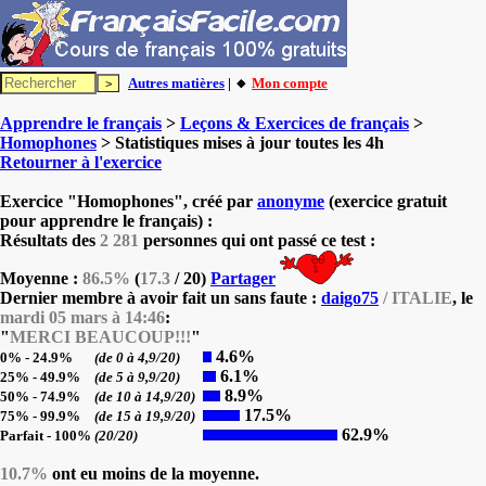
Autres matières
| 🔸
Mon compte
Apprendre le français
>
Leçons & Exercices de français
>
Homophones
> Statistiques mises à jour toutes les 4h
Retourner à l'exercice
Exercice "Homophones", créé par
anonyme
(exercice gratuit
pour apprendre le français) :
Résultats des
2 281
personnes qui ont passé ce test :
Moyenne :
86.5%
(
17.3
/ 20)
Partager
Dernier membre à avoir fait un sans faute :
daigo75
/ ITALIE
, le
mardi 05 mars à 14:46
:
"
MERCI BEAUCOUP!!!
"
4.6%
0% - 24.9%
(de 0 à 4,9/20)
6.1%
25% - 49.9%
(de 5 à 9,9/20)
8.9%
50% - 74.9%
(de 10 à 14,9/20)
17.5%
75% - 99.9%
(de 15 à 19,9/20)
62.9%
Parfait - 100%
(20/20)
10.7%
ont eu moins de la moyenne.