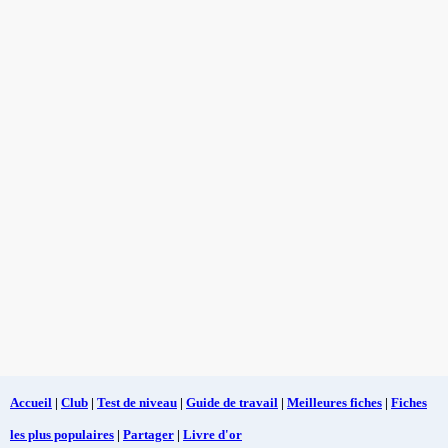
Accueil
|
Club
|
Test de niveau
|
Guide de travail
|
Meilleures fiches
|
Fiches
les plus populaires
|
Partager
|
Livre d'or