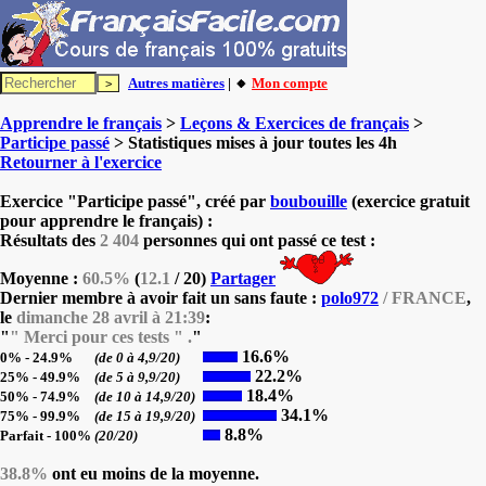
Autres matières
| 🔸
Mon compte
Apprendre le français
>
Leçons & Exercices de français
>
Participe passé
> Statistiques mises à jour toutes les 4h
Retourner à l'exercice
Exercice "Participe passé", créé par
boubouille
(exercice gratuit
pour apprendre le français) :
Résultats des
2 404
personnes qui ont passé ce test :
Moyenne :
60.5%
(
12.1
/ 20)
Partager
Dernier membre à avoir fait un sans faute :
polo972
/ FRANCE
,
le
dimanche 28 avril à 21:39
:
"
" Merci pour ces tests " .
"
16.6%
0% - 24.9%
(de 0 à 4,9/20)
22.2%
25% - 49.9%
(de 5 à 9,9/20)
18.4%
50% - 74.9%
(de 10 à 14,9/20)
34.1%
75% - 99.9%
(de 15 à 19,9/20)
8.8%
Parfait - 100%
(20/20)
38.8%
ont eu moins de la moyenne.