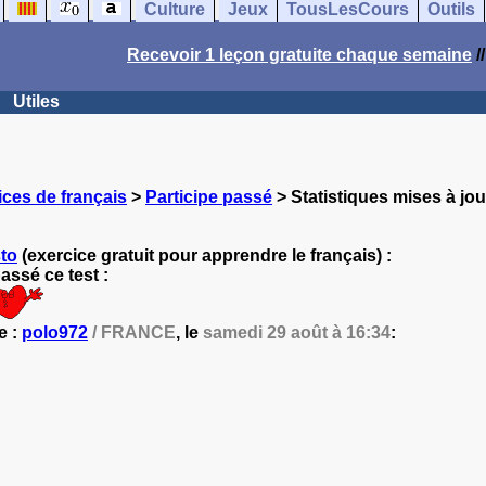
Culture
Jeux
TousLesCours
Outils
Recevoir 1 leçon gratuite chaque semaine
/
Utiles
ces de français
>
Participe passé
> Statistiques mises à jou
to
(exercice gratuit pour apprendre le français) :
ssé ce test :
e :
polo972
/ FRANCE
, le
samedi 29 août à 16:34
: