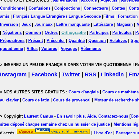
> COURS ET EXERCICES :
Abréviations
|
Accords
|
Adjectifs
|
Adverbes
Conditionnel
|
Confusions
|
Conjonctions
|
Connecteurs
|
Contes
|
Contr
amis
|
Français Langue Etrangère / Langue Seconde
|
Films
|
Formation
Inversion
|
Jeux
|
Journaux
|
Lettre manquante
|
Littérature
|
Magasin
|
M
|
Négations
|
Opinion
|
Ordres
|
Orthographe
|
Participes
|
Particules
|
P
Prépositions
|
Présent
|
Présenter
|
Quantité
|
Question
|
Relatives
|
Spo
quotidienne
|
Villes
|
Voitures
|
Voyages
|
Vêtements
> INSEREZ UN PEU DE FRANÇAIS DANS VOTRE VIE QUOTIDIENNE ! Rejoig
Instagram
|
Facebook
|
Twitter
|
RSS
|
Linkedin
|
Ema
> NOS AUTRES SITES GRATUITS :
Cours d'anglais
|
Cours de mathéma
au clavier
|
Cours de latin
|
Cours de provencal
|
Moteur de recherche si
> Copyright
Laurent Camus
-
En savoir plus, Aide, Contactez-nous
[
Cond
sites déposé chaque semaine chez un huissier de justice
|
Mentions léga
d'accès.
|
Livre d'or
|
Partager sur