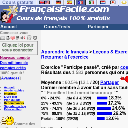
Cours gratuits
Accueil
Cours/Tests
Participer
Connectez-vous !
Cliquez ici pour
vous connecter
Apprendre le français
>
Leçons & Exerci
Retourner à l'exercice
Nouveau compte
Des millions de
Exercice "Participe passé", créé par
cos
comptes créés
Résultats des
1 583
personnes qui ont pa
100% gratuit !
[
Avantages
]
Moyenne :
60.5%
(
12.1
/ 20)
Partager
Dernier membre à avoir fait un sans faut
Accueil
Accès rapides
"
" Excellent test merci beaucoup "
"
Imprimer
Livre d'or
18.3%
0% - 24.9%
(de 0 à 4,9/20)
Plan du site
17.2%
25% - 49.9%
(de 5 à 9,9/20)
Recommander
Signaler un bug
24.6%
50% - 74.9%
(de 10 à 14,9/20)
Faire un lien
26.2%
75% - 99.9%
(de 15 à 19,9/20)
13.6%
Parfait - 100%
(20/20)
Comme des