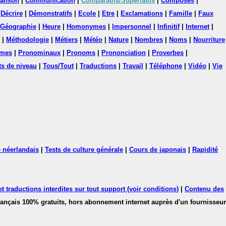
anson
|
Communication
|
Comparatifs/Superlatifs
|
Composés
|
|
Décrire
|
Démonstratifs
|
Ecole
|
Etre
|
Exclamations
|
Famille
|
Faux
Géographie
|
Heure
|
Homonymes
|
Impersonnel
|
Infinitif
|
Internet
|
|
Méthodologie
|
Métiers
|
Météo
|
Nature
|
Nombres
|
Noms
|
Nourriture
mes
|
Pronominaux
|
Pronoms
|
Prononciation
|
Proverbes
|
ts de niveau
|
Tous/Tout
|
Traductions
|
Travail
|
Téléphone
|
Vidéo
|
Vie
 néerlandais
|
Tests de culture générale
|
Cours de japonais
|
Rapidité
 traductions interdites sur tout support (voir conditions)
|
Contenu des
français 100% gratuits, hors abonnement internet auprès d'un fournisseur