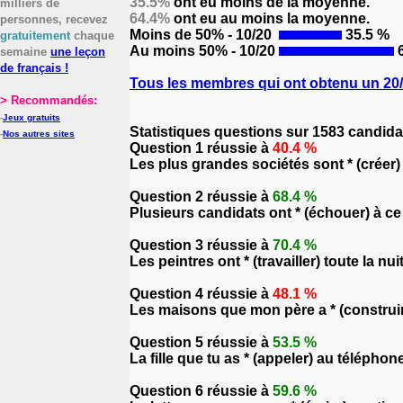
35.5%
ont eu moins de la moyenne.
milliers de
64.4%
ont eu au moins la moyenne.
personnes, recevez
Moins de 50% - 10/20
35.5 %
gratuitement
chaque
Au moins 50% - 10/20
6
semaine
une leçon
de français !
Tous les membres qui ont obtenu un 20/2
> Recommandés:
-
Jeux gratuits
Statistiques questions sur 1583 candida
-
Nos autres sites
Question 1 réussie à
40.4 %
Les plus grandes sociétés sont * (créer)
Question 2 réussie à
68.4 %
Plusieurs candidats ont * (échouer) à c
Question 3 réussie à
70.4 %
Les peintres ont * (travailler) toute la nui
Question 4 réussie à
48.1 %
Les maisons que mon père a * (construire
Question 5 réussie à
53.5 %
La fille que tu as * (appeler) au téléphon
Question 6 réussie à
59.6 %