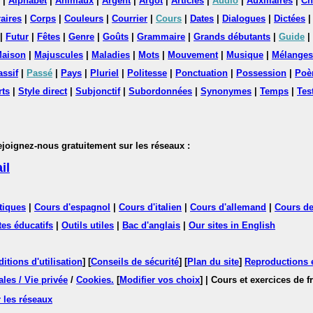
|
Alphabet
|
Animaux
|
Argent
|
Argot
|
Articles
|
Audio
|
Auxiliaires
|
Ch
aires
|
Corps
|
Couleurs
|
Courrier
|
Cours
|
Dates
|
Dialogues
|
Dictées
|
Futur
|
Fêtes
|
Genre
|
Goûts
|
Grammaire
|
Grands débutants
|
Guide
|
aison
|
Majuscules
|
Maladies
|
Mots
|
Mouvement
|
Musique
|
Mélanges
assif
|
Passé
|
Pays
|
Pluriel
|
Politesse
|
Ponctuation
|
Possession
|
Poè
rts
|
Style direct
|
Subjonctif
|
Subordonnées
|
Synonymes
|
Temps
|
Tes
nez-nous gratuitement sur les réseaux :
il
tiques
|
Cours d'espagnol
|
Cours d'italien
|
Cours d'allemand
|
Cours de
tes éducatifs
|
Outils utiles
|
Bac d'anglais
|
Our sites in English
itions d'utilisation
] [
Conseils de sécurité
] [
Plan du site
]
Reproductions et
les / Vie privée
/
Cookies
.
[
Modifier vos choix
]
| Cours et exercices de 
 les réseaux