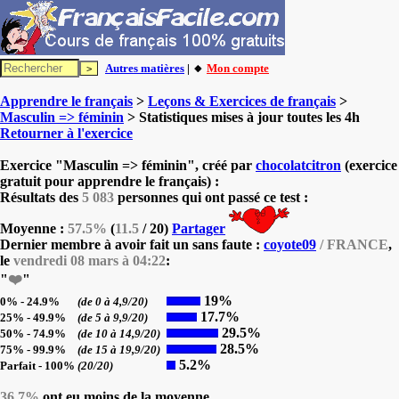
Autres matières
| 🔸
Mon compte
Apprendre le français
>
Leçons & Exercices de français
>
Masculin => féminin
> Statistiques mises à jour toutes les 4h
Retourner à l'exercice
Exercice "Masculin => féminin", créé par
chocolatcitron
(exercice
gratuit pour apprendre le français) :
Résultats des
5 083
personnes qui ont passé ce test :
Moyenne :
57.5%
(
11.5
/ 20)
Partager
Dernier membre à avoir fait un sans faute :
coyote09
/ FRANCE
,
le
vendredi 08 mars à 04:22
:
"
❤️
"
19%
0% - 24.9%
(de 0 à 4,9/20)
17.7%
25% - 49.9%
(de 5 à 9,9/20)
29.5%
50% - 74.9%
(de 10 à 14,9/20)
28.5%
75% - 99.9%
(de 15 à 19,9/20)
5.2%
Parfait - 100%
(20/20)
36.7%
ont eu moins de la moyenne.