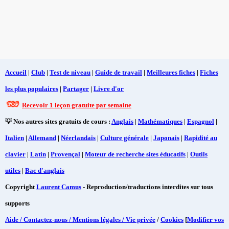
Accueil
|
Club
|
Test de niveau
|
Guide de travail
|
Meilleures fiches
|
Fiches
les plus populaires
|
Partager
|
Livre d'or
Recevoir 1 leçon gratuite par semaine
💡 Nos autres sites gratuits de cours :
Anglais
|
Mathématiques
|
Espagnol
|
Italien
|
Allemand
|
Néerlandais
|
Culture générale
|
Japonais
|
Rapidité au
clavier
|
Latin
|
Provençal
|
Moteur de recherche sites éducatifs
|
Outils
utiles
|
Bac d'anglais
Copyright
Laurent Camus
- Reproduction/traductions interdites sur tous
supports
Aide / Contactez-nous / Mentions légales / Vie privée
/
Cookies
[
Modifier vos