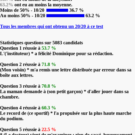
63.2%
ont eu au moins la moyenne.
Moins de 50% - 10/20
36.7 %
Au moins 50% - 10/20
63.2 %
Tous les membres qui ont obtenu un 20/20 à ce test
Statistiques questions sur 5083 candidats
Question 1 réussie à
53.7 %
L'('instituteur) * a félicité Dominique pour sa rédaction.
Question 2 réussie à
71.8 %
(Mon voisin) * m'a remis une lettre distribuée par erreur dans sa
boîte aux lettres.
Question 3 réussie à
70.8 %
La maman demande à (son petit garçon) * d'aller jouer dans sa
chambre.
Question 4 réussie à
60.3 %
Le record de (ce sportif) * l'a propulsée sur la plus haute marche
du podium.
Question 5 réussie à
22.5 %
* (Le docteur) vient de m'examiner ; rien de cassé, heureusement.