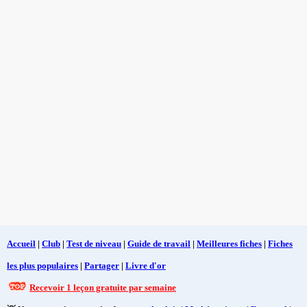
Accueil
|
Club
|
Test de niveau
|
Guide de travail
|
Meilleures fiches
|
Fiches
les plus populaires
|
Partager
|
Livre d'or
Recevoir 1 leçon gratuite par semaine