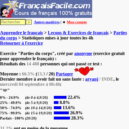
Autres matières
| 🔸
Mon compte
Apprendre le français
>
Leçons & Exercices de français
>
Parties
du corps
> Statistiques mises à jour toutes les 4h
Retourner à l'exercice
Exercice "Parties du corps", créé par
anonyme
(exercice gratuit
pour apprendre le français) :
Résultats des
14 488
personnes qui ont passé ce test :
Moyenne :
66.5%
(
13.3
/ 20)
Partager
Dernier membre à avoir fait un sans faute :
aryanj
/ INDE
, le
mercredi 04 septembre à 06:46
:
"
❤️
"
22.4%
0% - 24.9%
(de 0 à 4,9/20)
8.8%
25% - 49.9%
(de 5 à 9,9/20)
13.6%
50% - 74.9%
(de 10 à 14,9/20)
26.9%
75% - 99.9%
(de 15 à 19,9/20)
28.3%
Parfait - 100%
(20/20)
31.2%
ont eu moins de la moyenne.