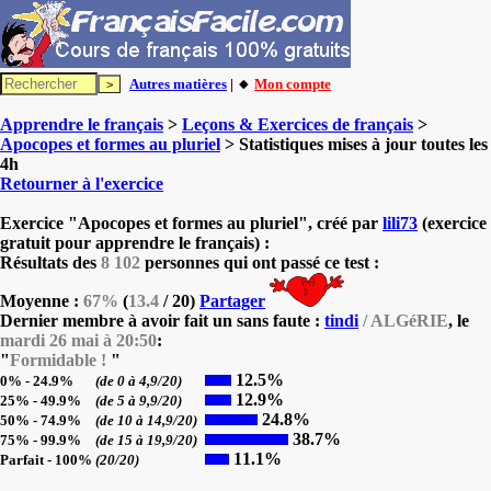
Autres matières
| 🔸
Mon compte
Apprendre le français
>
Leçons & Exercices de français
>
Apocopes et formes au pluriel
> Statistiques mises à jour toutes les
4h
Retourner à l'exercice
Exercice "Apocopes et formes au pluriel", créé par
lili73
(exercice
gratuit pour apprendre le français) :
Résultats des
8 102
personnes qui ont passé ce test :
Moyenne :
67%
(
13.4
/ 20)
Partager
Dernier membre à avoir fait un sans faute :
tindi
/ ALGéRIE
, le
mardi 26 mai à 20:50
:
"
Formidable !
"
12.5%
0% - 24.9%
(de 0 à 4,9/20)
12.9%
25% - 49.9%
(de 5 à 9,9/20)
24.8%
50% - 74.9%
(de 10 à 14,9/20)
38.7%
75% - 99.9%
(de 15 à 19,9/20)
11.1%
Parfait - 100%
(20/20)