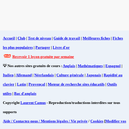
Accueil
|
Club
|
Test de niveau
|
Guide de travail
|
Meilleures fiches
|
Fiches
les plus populaires
|
Partager
|
Livre d'or
Recevoir 1 leçon gratuite par semaine
💡 Nos autres sites gratuits de cours :
Anglais
|
Mathématiques
|
Espagnol
|
Italien
|
Allemand
|
Néerlandais
|
Culture générale
|
Japonais
|
Rapidité au
clavier
|
Latin
|
Provençal
|
Moteur de recherche sites éducatifs
|
Outils
utiles
|
Bac d'anglais
Copyright
Laurent Camus
- Reproduction/traductions interdites sur tous
supports
Aide / Contactez-nous / Mentions légales / Vie privée
/
Cookies
[
Modifier vos