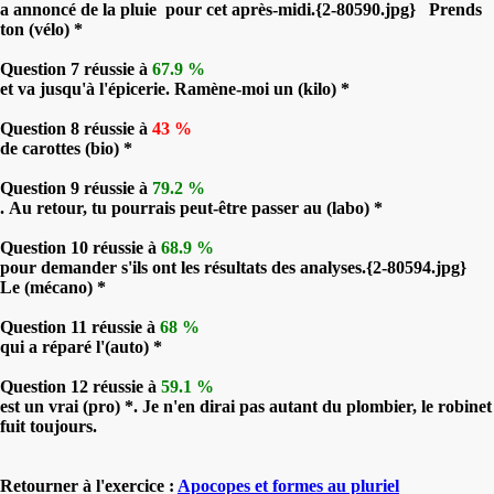
a annoncé de la pluie pour cet après-midi.{2-80590.jpg} Prends
ton (vélo) *
Question 7 réussie à
67.9 %
et va jusqu'à l'épicerie. Ramène-moi un (kilo) *
Question 8 réussie à
43 %
de carottes (bio) *
Question 9 réussie à
79.2 %
. Au retour, tu pourrais peut-être passer au (labo) *
Question 10 réussie à
68.9 %
pour demander s'ils ont les résultats des analyses.{2-80594.jpg}
Le (mécano) *
Question 11 réussie à
68 %
qui a réparé l'(auto) *
Question 12 réussie à
59.1 %
est un vrai (pro) *. Je n'en dirai pas autant du plombier, le robinet
fuit toujours.
Retourner à l'exercice :
Apocopes et formes au pluriel