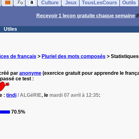
Culture
Jeux
TousLesCours
Outils
Recevoir 1 leçon gratuite chaque semaine
/
Utiles
ces de français
>
Pluriel des mots composés
> Statistiques
créé par
anonyme
(exercice gratuit pour apprendre le frança
passé ce test :
e :
tindi
/ ALGéRIE
, le
mardi 07 avril à 12:35
:
70.5%