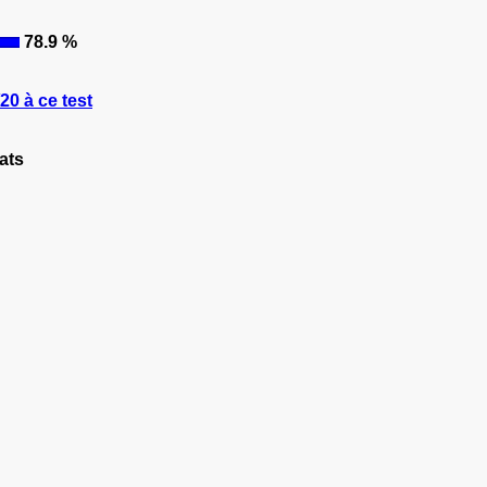
78.9 %
0 à ce test
ats