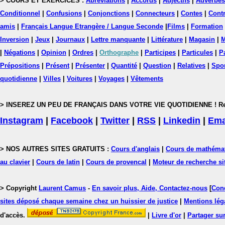
> COURS ET EXERCICES :
Abréviations
|
Accords
|
Adjectifs
|
Adverbes
Conditionnel
|
Confusions
|
Conjonctions
|
Connecteurs
|
Contes
|
Contr
amis
|
Français Langue Etrangère / Langue Seconde
|
Films
|
Formation
Inversion
|
Jeux
|
Journaux
|
Lettre manquante
|
Littérature
|
Magasin
|
M
|
Négations
|
Opinion
|
Ordres
|
Orthographe
|
Participes
|
Particules
|
P
Prépositions
|
Présent
|
Présenter
|
Quantité
|
Question
|
Relatives
|
Spo
quotidienne
|
Villes
|
Voitures
|
Voyages
|
Vêtements
> INSEREZ UN PEU DE FRANÇAIS DANS VOTRE VIE QUOTIDIENNE ! Rejoig
Instagram
|
Facebook
|
Twitter
|
RSS
|
Linkedin
|
Ema
> NOS AUTRES SITES GRATUITS :
Cours d'anglais
|
Cours de mathéma
au clavier
|
Cours de latin
|
Cours de provencal
|
Moteur de recherche si
> Copyright
Laurent Camus
-
En savoir plus, Aide, Contactez-nous
[
Cond
sites déposé chaque semaine chez un huissier de justice
|
Mentions léga
d'accès.
|
Livre d'or
|
Partager sur