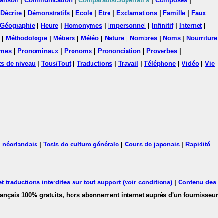
anson
|
Communication
|
Comparatifs/Superlatifs
|
Composés
|
|
Décrire
|
Démonstratifs
|
Ecole
|
Etre
|
Exclamations
|
Famille
|
Faux
Géographie
|
Heure
|
Homonymes
|
Impersonnel
|
Infinitif
|
Internet
|
|
Méthodologie
|
Métiers
|
Météo
|
Nature
|
Nombres
|
Noms
|
Nourriture
mes
|
Pronominaux
|
Pronoms
|
Prononciation
|
Proverbes
|
ts de niveau
|
Tous/Tout
|
Traductions
|
Travail
|
Téléphone
|
Vidéo
|
Vie
 néerlandais
|
Tests de culture générale
|
Cours de japonais
|
Rapidité
 traductions interdites sur tout support (voir conditions)
|
Contenu des
français 100% gratuits, hors abonnement internet auprès d'un fournisseur