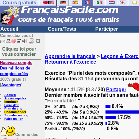
Cours gratuits
Accueil
Cours/Tests
Participer
Connectez-vous !
Cliquez ici pour
vous connecter
Apprendre le français
>
Leçons & Exerci
Retourner à l'exercice
Nouveau compte
Des millions de
Exercice "Pluriel des mots composés", 
comptes créés
Résultats des
81 154
personnes qui ont 
100% gratuit !
[
Avantages
]
Moyenne :
41.5%
(
8.3
/ 20)
Partager
Dernier membre à avoir fait un sans faut
Accueil
Accès rapides
"
Formidable !
"
Imprimer
Livre d'or
8.4%
0% - 24.9%
(de 0 à 4,9/20)
Plan du site
25% - 49.9%
(de 5 à 9,9/20)
Recommander
Signaler un bug
17.5%
50% - 74.9%
(de 10 à 14,9/20)
Faire un lien
2.8%
75% - 99.9%
(de 15 à 19,9/20)
0.8%
Parfait - 100%
(20/20)
Comme des