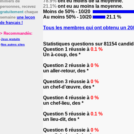
78.9%
ont eu moins de la moyenne.
milliers de
21.1%
ont eu au moins la moyenne.
personnes, recevez
Moins de 50% - 10/20
gratuitement
chaque
Au moins 50% - 10/20
21.1 %
semaine
une leçon
de français !
Tous les membres qui ont obtenu un 20/2
> Recommandés:
-
Jeux gratuits
Statistiques questions sur 81154 candid
-
Nos autres sites
Question 1 réussie à
0.1 %
Un à-coup, des *
Question 2 réussie à
0 %
un aller-retour, des *
Question 3 réussie à
0 %
un chef-d'œuvre, des *
Question 4 réussie à
0 %
un chef-lieu, des *
Question 5 réussie à
0.1 %
un lieu-dit, des *
Question 6 réussie à
0 %