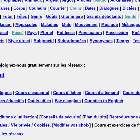
|
Alphabet
|
Animaux
|
Argent
|
Argot
|
Articles
|
Audio
|
Auxiliaires
|
Ch
aires
|
Corps
|
Couleurs
|
Courrier
|
Cours
|
Dates
|
Dialogues
|
Dictées
|
Futur
|
Fêtes
|
Genre
|
Goûts
|
Grammaire
|
Grands débutants
|
Guide
|
aison
|
Majuscules
|
Maladies
|
Mots
|
Mouvement
|
Musique
|
Mélanges
assif
|
Passé
|
Pays
|
Pluriel
|
Politesse
|
Ponctuation
|
Possession
|
Poè
rts
|
Style direct
|
Subjonctif
|
Subordonnées
|
Synonymes
|
Temps
|
Tes
nez-nous gratuitement sur les réseaux :
il
tiques
|
Cours d'espagnol
|
Cours d'italien
|
Cours d'allemand
|
Cours de
tes éducatifs
|
Outils utiles
|
Bac d'anglais
|
Our sites in English
itions d'utilisation
] [
Conseils de sécurité
] [
Plan du site
]
Reproductions et
les / Vie privée
/
Cookies
.
[
Modifier vos choix
]
| Cours et exercices de 
 les réseaux