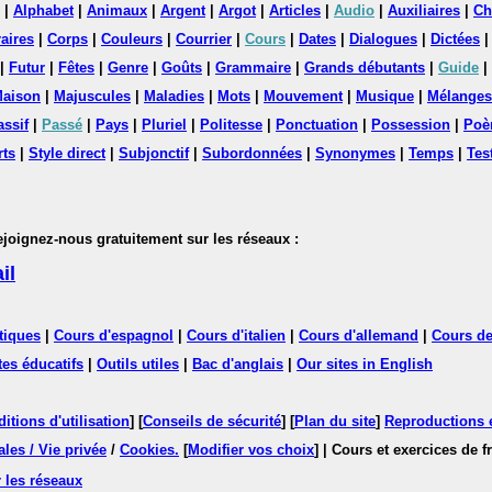
|
Alphabet
|
Animaux
|
Argent
|
Argot
|
Articles
|
Audio
|
Auxiliaires
|
Ch
aires
|
Corps
|
Couleurs
|
Courrier
|
Cours
|
Dates
|
Dialogues
|
Dictées
|
Futur
|
Fêtes
|
Genre
|
Goûts
|
Grammaire
|
Grands débutants
|
Guide
|
aison
|
Majuscules
|
Maladies
|
Mots
|
Mouvement
|
Musique
|
Mélanges
assif
|
Passé
|
Pays
|
Pluriel
|
Politesse
|
Ponctuation
|
Possession
|
Poè
rts
|
Style direct
|
Subjonctif
|
Subordonnées
|
Synonymes
|
Temps
|
Tes
nez-nous gratuitement sur les réseaux :
il
tiques
|
Cours d'espagnol
|
Cours d'italien
|
Cours d'allemand
|
Cours de
tes éducatifs
|
Outils utiles
|
Bac d'anglais
|
Our sites in English
itions d'utilisation
] [
Conseils de sécurité
] [
Plan du site
]
Reproductions et
les / Vie privée
/
Cookies
.
[
Modifier vos choix
]
| Cours et exercices de 
 les réseaux