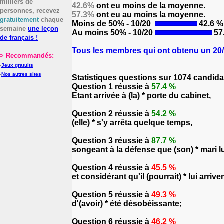
milliers de
42.6%
ont eu moins de la moyenne.
personnes, recevez
57.3%
ont eu au moins la moyenne.
gratuitement
chaque
Moins de 50% - 10/20
42.6 %
semaine
une leçon
Au moins 50% - 10/20
57
de français !
Tous les membres qui ont obtenu un 20/2
> Recommandés:
-
Jeux gratuits
-
Nos autres sites
Statistiques questions sur 1074 candida
Question 1 réussie à
57.4 %
Etant arrivée à (la) * porte du cabinet,
Question 2 réussie à
54.2 %
(elle) * s'y arrêta quelque temps,
Question 3 réussie à
87.7 %
songeant à la défense que (son) * mari lui
Question 4 réussie à
45.5 %
et considérant qu'il (pourrait) * lui arriv
Question 5 réussie à
49.3 %
d'(avoir) * été désobéissante;
Question 6 réussie à
46.2 %