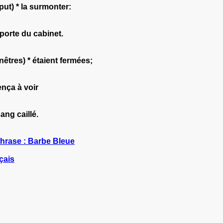
(put) * la surmonter:
la porte du cabinet.
enêtres) * étaient fermées;
nça à voir
ang caillé.
phrase : Barbe Bleue
çais