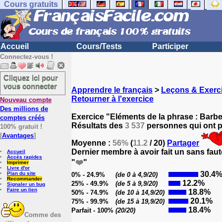
Cours gratuits
Accueil
Cours/Tests
Participer
Connectez-vous !
Cliquez ici pour
vous connecter
Apprendre le français
>
Leçons & Exerci
Retourner à l'exercice
Nouveau compte
Des millions de
Exercice "Eléments de la phrase : Barbe
comptes créés
Résultats des
3 537
personnes qui ont pa
100% gratuit !
[
Avantages
]
Moyenne :
56%
(
11.2
/ 20)
Partager
Dernier membre à avoir fait un sans faut
Accueil
Accès rapides
"
❤️
"
Imprimer
Livre d'or
30.4
Plan du site
0% - 24.9%
(de 0 à 4,9/20)
Recommander
12.2%
25% - 49.9%
(de 5 à 9,9/20)
Signaler un bug
Faire un lien
18.8%
50% - 74.9%
(de 10 à 14,9/20)
20.1%
75% - 99.9%
(de 15 à 19,9/20)
18.4%
Parfait - 100%
(20/20)
Comme des