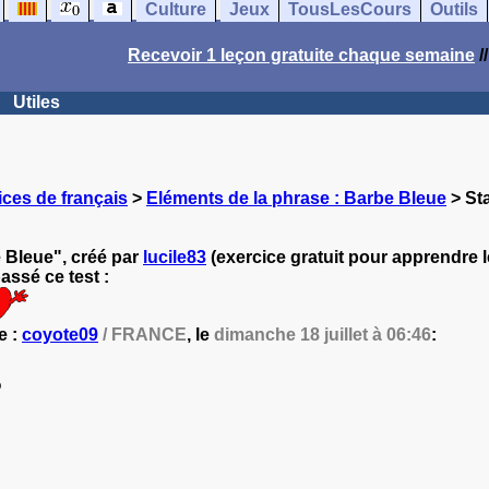
Culture
Jeux
TousLesCours
Outils
Recevoir 1 leçon gratuite chaque semaine
/
Utiles
ces de français
>
Eléments de la phrase : Barbe Bleue
> Sta
 Bleue", créé par
lucile83
(exercice gratuit pour apprendre le
ssé ce test :
e :
coyote09
/ FRANCE
, le
dimanche 18 juillet à 06:46
:
%