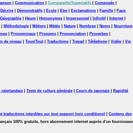
anson
|
Communication
|
Comparatifs/Superlatifs
|
Composés
|
|
Décrire
|
Démonstratifs
|
Ecole
|
Etre
|
Exclamations
|
Famille
|
Faux
Géographie
|
Heure
|
Homonymes
|
Impersonnel
|
Infinitif
|
Internet
|
|
Méthodologie
|
Métiers
|
Météo
|
Nature
|
Nombres
|
Noms
|
Nourriture
mes
|
Pronominaux
|
Pronoms
|
Prononciation
|
Proverbes
|
ts de niveau
|
Tous/Tout
|
Traductions
|
Travail
|
Téléphone
|
Vidéo
|
Vie
 néerlandais
|
Tests de culture générale
|
Cours de japonais
|
Rapidité
 traductions interdites sur tout support (voir conditions)
|
Contenu des
français 100% gratuits, hors abonnement internet auprès d'un fournisseur