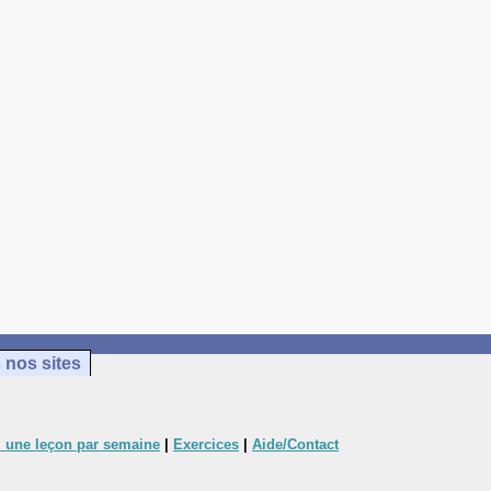
 nos sites
 une leçon par semaine
|
Exercices
|
Aide/Contact