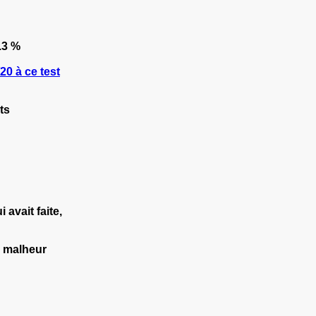
.3 %
0 à ce test
ts
 avait faite,
er malheur