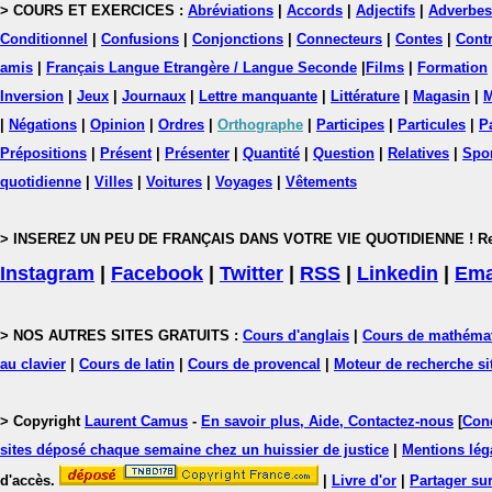
> COURS ET EXERCICES :
Abréviations
|
Accords
|
Adjectifs
|
Adverbes
Conditionnel
|
Confusions
|
Conjonctions
|
Connecteurs
|
Contes
|
Contr
amis
|
Français Langue Etrangère / Langue Seconde
|
Films
|
Formation
Inversion
|
Jeux
|
Journaux
|
Lettre manquante
|
Littérature
|
Magasin
|
M
|
Négations
|
Opinion
|
Ordres
|
Orthographe
|
Participes
|
Particules
|
P
Prépositions
|
Présent
|
Présenter
|
Quantité
|
Question
|
Relatives
|
Spo
quotidienne
|
Villes
|
Voitures
|
Voyages
|
Vêtements
> INSEREZ UN PEU DE FRANÇAIS DANS VOTRE VIE QUOTIDIENNE ! Rejoig
Instagram
|
Facebook
|
Twitter
|
RSS
|
Linkedin
|
Ema
> NOS AUTRES SITES GRATUITS :
Cours d'anglais
|
Cours de mathéma
au clavier
|
Cours de latin
|
Cours de provencal
|
Moteur de recherche si
> Copyright
Laurent Camus
-
En savoir plus, Aide, Contactez-nous
[
Cond
sites déposé chaque semaine chez un huissier de justice
|
Mentions léga
d'accès.
|
Livre d'or
|
Partager sur