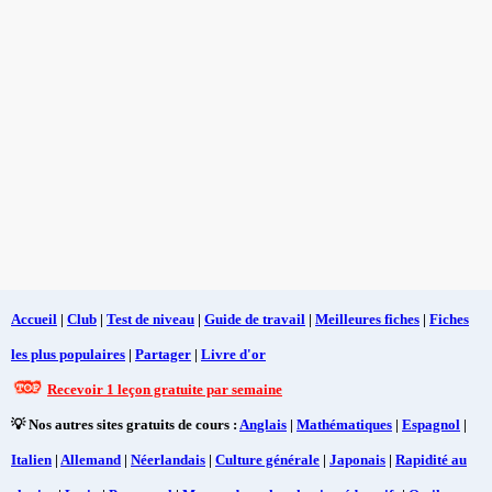
Accueil
|
Club
|
Test de niveau
|
Guide de travail
|
Meilleures fiches
|
Fiches
les plus populaires
|
Partager
|
Livre d'or
Recevoir 1 leçon gratuite par semaine
💡 Nos autres sites gratuits de cours :
Anglais
|
Mathématiques
|
Espagnol
|
Italien
|
Allemand
|
Néerlandais
|
Culture générale
|
Japonais
|
Rapidité au