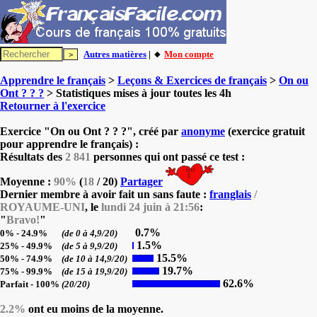
Autres matières
| 🔸
Mon compte
Apprendre le français
>
Leçons & Exercices de français
>
On ou
Ont ? ? ?
> Statistiques mises à jour toutes les 4h
Retourner à l'exercice
Exercice "On ou Ont ? ? ?", créé par
anonyme
(exercice gratuit
pour apprendre le français) :
Résultats des
2 841
personnes qui ont passé ce test :
Moyenne :
90%
(
18
/ 20)
Partager
Dernier membre à avoir fait un sans faute :
franglais
/
ROYAUME-UNI
, le
lundi 24 juin à 21:56
:
"
Bravo!
"
0.7%
0% - 24.9%
(de 0 à 4,9/20)
1.5%
25% - 49.9%
(de 5 à 9,9/20)
15.5%
50% - 74.9%
(de 10 à 14,9/20)
19.7%
75% - 99.9%
(de 15 à 19,9/20)
62.6%
Parfait - 100%
(20/20)
2.2%
ont eu moins de la moyenne.