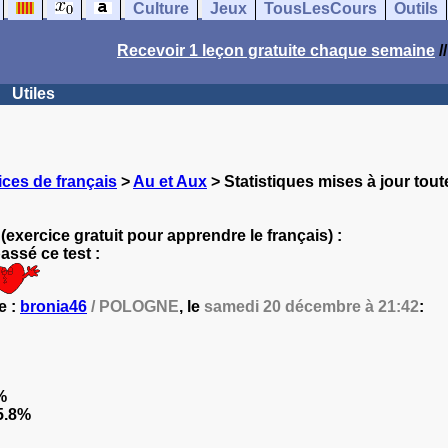
Culture
Jeux
TousLesCours
Outils
Recevoir 1 leçon gratuite chaque semaine
/
Utiles
ces de français
>
Au et Aux
> Statistiques mises à jour tout
(exercice gratuit pour apprendre le français) :
ssé ce test :
e :
bronia46
/ POLOGNE
, le
samedi 20 décembre à 21:42
:
%
5.8%