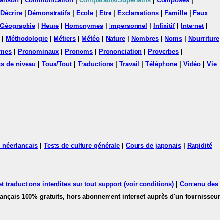
anson
|
Communication
|
Comparatifs/Superlatifs
|
Composés
|
|
Décrire
|
Démonstratifs
|
Ecole
|
Etre
|
Exclamations
|
Famille
|
Faux
Géographie
|
Heure
|
Homonymes
|
Impersonnel
|
Infinitif
|
Internet
|
|
Méthodologie
|
Métiers
|
Météo
|
Nature
|
Nombres
|
Noms
|
Nourriture
mes
|
Pronominaux
|
Pronoms
|
Prononciation
|
Proverbes
|
ts de niveau
|
Tous/Tout
|
Traductions
|
Travail
|
Téléphone
|
Vidéo
|
Vie
 néerlandais
|
Tests de culture générale
|
Cours de japonais
|
Rapidité
 traductions interdites sur tout support (voir conditions)
|
Contenu des
français 100% gratuits, hors abonnement internet auprès d'un fournisseur