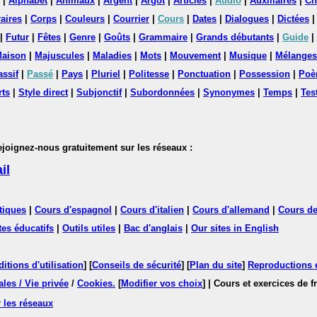
|
Alphabet
|
Animaux
|
Argent
|
Argot
|
Articles
|
Audio
|
Auxiliaires
|
Ch
aires
|
Corps
|
Couleurs
|
Courrier
|
Cours
|
Dates
|
Dialogues
|
Dictées
|
Futur
|
Fêtes
|
Genre
|
Goûts
|
Grammaire
|
Grands débutants
|
Guide
|
aison
|
Majuscules
|
Maladies
|
Mots
|
Mouvement
|
Musique
|
Mélanges
assif
|
Passé
|
Pays
|
Pluriel
|
Politesse
|
Ponctuation
|
Possession
|
Poè
rts
|
Style direct
|
Subjonctif
|
Subordonnées
|
Synonymes
|
Temps
|
Tes
nez-nous gratuitement sur les réseaux :
il
tiques
|
Cours d'espagnol
|
Cours d'italien
|
Cours d'allemand
|
Cours de
tes éducatifs
|
Outils utiles
|
Bac d'anglais
|
Our sites in English
itions d'utilisation
] [
Conseils de sécurité
] [
Plan du site
]
Reproductions et
les / Vie privée
/
Cookies
.
[
Modifier vos choix
]
| Cours et exercices de 
 les réseaux