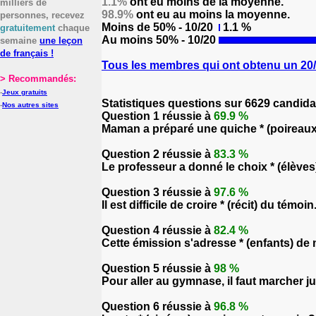
1.1%
ont eu moins de la moyenne.
milliers de
98.9%
ont eu au moins la moyenne.
personnes, recevez
Moins de 50% - 10/20
1.1 %
gratuitement
chaque
Au moins 50% - 10/20
semaine
une leçon
de français !
Tous les membres qui ont obtenu un 20/2
> Recommandés:
-
Jeux gratuits
Statistiques questions sur 6629 candida
-
Nos autres sites
Question 1 réussie à
69.9 %
Maman a préparé une quiche * (poireaux)
Question 2 réussie à
83.3 %
Le professeur a donné le choix * (élèves)
Question 3 réussie à
97.6 %
Il est difficile de croire * (récit) du témoin
Question 4 réussie à
82.4 %
Cette émission s'adresse * (enfants) de
Question 5 réussie à
98 %
Pour aller au gymnase, il faut marcher ju
Question 6 réussie à
96.8 %