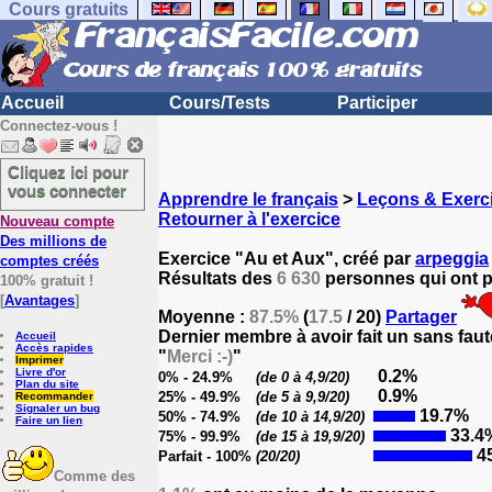
Cours gratuits
Accueil
Cours/Tests
Participer
Connectez-vous !
Cliquez ici pour
vous connecter
Apprendre le français
>
Leçons & Exerci
Retourner à l'exercice
Nouveau compte
Des millions de
Exercice "Au et Aux", créé par
arpeggia
comptes créés
Résultats des
6 630
personnes qui ont pa
100% gratuit !
[
Avantages
]
Moyenne :
87.5%
(
17.5
/ 20)
Partager
Dernier membre à avoir fait un sans faut
Accueil
Accès rapides
"
Merci :-)
"
Imprimer
Livre d'or
0.2%
0% - 24.9%
(de 0 à 4,9/20)
Plan du site
0.9%
25% - 49.9%
(de 5 à 9,9/20)
Recommander
Signaler un bug
19.7%
50% - 74.9%
(de 10 à 14,9/20)
Faire un lien
33.4
75% - 99.9%
(de 15 à 19,9/20)
4
Parfait - 100%
(20/20)
Comme des