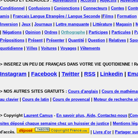
> COURS ET EXERCICES :
Abréviations
|
Accords
|
Adjectifs
|
Adverbes
Conditionnel
|
Confusions
|
Conjonctions
|
Connecteurs
|
Contes
|
Contr
amis
|
Français Langue Etrangère / Langue Seconde
|
Films
|
Formation
Inversion
|
Jeux
|
Journaux
|
Lettre manquante
|
Littérature
|
Magasin
|
M
|
Négations
|
Opinion
|
Ordres
|
Orthographe
|
Participes
|
Particules
|
P
Prépositions
|
Présent
|
Présenter
|
Quantité
|
Question
|
Relatives
|
Spo
quotidienne
|
Villes
|
Voitures
|
Voyages
|
Vêtements
> INSEREZ UN PEU DE FRANÇAIS DANS VOTRE VIE QUOTIDIENNE ! Rejoig
Instagram
|
Facebook
|
Twitter
|
RSS
|
Linkedin
|
Ema
> NOS AUTRES SITES GRATUITS :
Cours d'anglais
|
Cours de mathéma
au clavier
|
Cours de latin
|
Cours de provencal
|
Moteur de recherche si
> Copyright
Laurent Camus
-
En savoir plus, Aide, Contactez-nous
[
Cond
sites déposé chaque semaine chez un huissier de justice
|
Mentions léga
d'accès.
|
Livre d'or
|
Partager sur