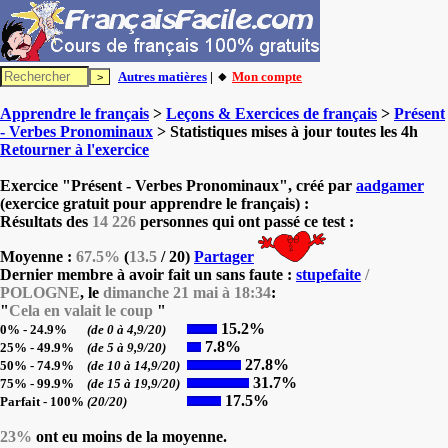
Autres matières
| 🔸
Mon compte
Apprendre le français
>
Leçons & Exercices de français
>
Présent
- Verbes Pronominaux
> Statistiques mises à jour toutes les 4h
Retourner à l'exercice
Exercice "Présent - Verbes Pronominaux", créé par
aadgamer
(exercice gratuit pour apprendre le français) :
Résultats des
14 226
personnes qui ont passé ce test :
Moyenne :
67.5%
(
13.5
/ 20)
Partager
Dernier membre à avoir fait un sans faute :
stupefaite
/
POLOGNE
, le
dimanche 21 mai à 18:34
:
"
Cela en valait le coup
"
15.2%
0% - 24.9%
(de 0 à 4,9/20)
7.8%
25% - 49.9%
(de 5 à 9,9/20)
27.8%
50% - 74.9%
(de 10 à 14,9/20)
31.7%
75% - 99.9%
(de 15 à 19,9/20)
17.5%
Parfait - 100%
(20/20)
23%
ont eu moins de la moyenne.