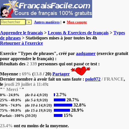
Autres matières
| 🔸
Mon compte
Apprendre le français
>
Leçons & Exercices de français
>
Types
de phrases
> Statistiques mises à jour toutes les 4h
Retourner à l'exercice
Exercice "Types de phrases", créé par
aadgamer
(exercice gratuit
pour apprendre le français) :
Résultats des
2 339
personnes qui ont passé ce test :
Moyenne :
69%
(
13.8
/ 20)
Partager
Dernier membre à avoir fait un sans faute :
polo972
/ FRANCE
,
le
jeudi 29 juillet à 11:49
:
"
" Merci "
"
2.7%
0% - 24.9%
(de 0 à 4,9/20)
20.7%
25% - 49.9%
(de 5 à 9,9/20)
32.8%
50% - 74.9%
(de 10 à 14,9/20)
28.9%
75% - 99.9%
(de 15 à 19,9/20)
15%
Parfait - 100%
(20/20)
23.4%
ont eu moins de la moyenne.