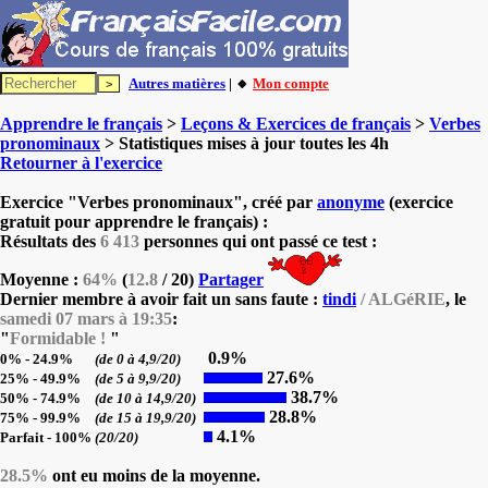
Autres matières
| 🔸
Mon compte
Apprendre le français
>
Leçons & Exercices de français
>
Verbes
pronominaux
> Statistiques mises à jour toutes les 4h
Retourner à l'exercice
Exercice "Verbes pronominaux", créé par
anonyme
(exercice
gratuit pour apprendre le français) :
Résultats des
6 413
personnes qui ont passé ce test :
Moyenne :
64%
(
12.8
/ 20)
Partager
Dernier membre à avoir fait un sans faute :
tindi
/ ALGéRIE
, le
samedi 07 mars à 19:35
:
"
Formidable !
"
0.9%
0% - 24.9%
(de 0 à 4,9/20)
27.6%
25% - 49.9%
(de 5 à 9,9/20)
38.7%
50% - 74.9%
(de 10 à 14,9/20)
28.8%
75% - 99.9%
(de 15 à 19,9/20)
4.1%
Parfait - 100%
(20/20)
28.5%
ont eu moins de la moyenne.