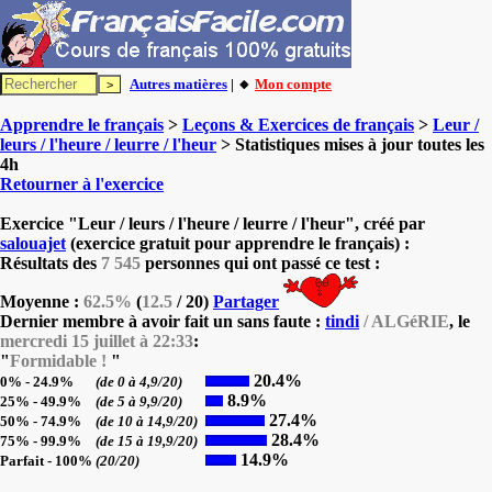
Autres matières
| 🔸
Mon compte
Apprendre le français
>
Leçons & Exercices de français
>
Leur /
leurs / l'heure / leurre / l'heur
> Statistiques mises à jour toutes les
4h
Retourner à l'exercice
Exercice "Leur / leurs / l'heure / leurre / l'heur", créé par
salouajet
(exercice gratuit pour apprendre le français) :
Résultats des
7 545
personnes qui ont passé ce test :
Moyenne :
62.5%
(
12.5
/ 20)
Partager
Dernier membre à avoir fait un sans faute :
tindi
/ ALGéRIE
, le
mercredi 15 juillet à 22:33
:
"
Formidable !
"
20.4%
0% - 24.9%
(de 0 à 4,9/20)
8.9%
25% - 49.9%
(de 5 à 9,9/20)
27.4%
50% - 74.9%
(de 10 à 14,9/20)
28.4%
75% - 99.9%
(de 15 à 19,9/20)
14.9%
Parfait - 100%
(20/20)