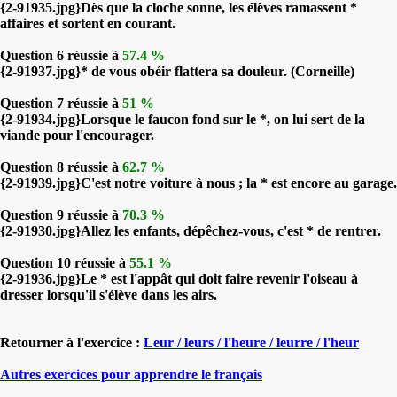
{2-91935.jpg}Dès que la cloche sonne, les élèves ramassent *
affaires et sortent en courant.
Question 6 réussie à
57.4 %
{2-91937.jpg}* de vous obéir flattera sa douleur. (Corneille)
Question 7 réussie à
51 %
{2-91934.jpg}Lorsque le faucon fond sur le *, on lui sert de la
viande pour l'encourager.
Question 8 réussie à
62.7 %
{2-91939.jpg}C'est notre voiture à nous ; la * est encore au garage.
Question 9 réussie à
70.3 %
{2-91930.jpg}Allez les enfants, dépêchez-vous, c'est * de rentrer.
Question 10 réussie à
55.1 %
{2-91936.jpg}Le * est l'appât qui doit faire revenir l'oiseau à
dresser lorsqu'il s'élève dans les airs.
Retourner à l'exercice :
Leur / leurs / l'heure / leurre / l'heur
Autres exercices pour apprendre le français