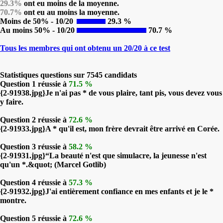
29.3%
ont eu moins de la moyenne.
70.7%
ont eu au moins la moyenne.
Moins de 50% - 10/20
29.3 %
Au moins 50% - 10/20
70.7 %
Tous les membres qui ont obtenu un 20/20 à ce test
Statistiques questions sur 7545 candidats
Question 1 réussie à
71.5 %
{2-91938.jpg}Je n'ai pas * de vous plaire, tant pis, vous devez vous
y faire.
Question 2 réussie à
72.6 %
{2-91933.jpg}A * qu'il est, mon frère devrait être arrivé en Corée.
Question 3 réussie à
58.2 %
{2-91931.jpg}“La beauté n'est que simulacre, la jeunesse n'est
qu'un *.&quot; (Marcel Gotlib)
Question 4 réussie à
57.3 %
{2-91932.jpg}J'ai entièrement confiance en mes enfants et je le *
montre.
Question 5 réussie à
72.6 %