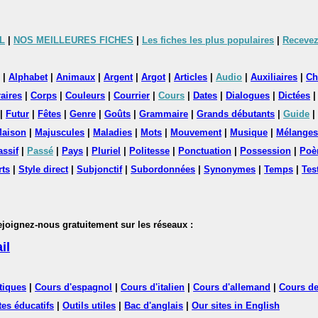
L
|
NOS MEILLEURES FICHES
|
Les fiches les plus populaires
|
Recevez
|
Alphabet
|
Animaux
|
Argent
|
Argot
|
Articles
|
Audio
|
Auxiliaires
|
Ch
aires
|
Corps
|
Couleurs
|
Courrier
|
Cours
|
Dates
|
Dialogues
|
Dictées
|
Futur
|
Fêtes
|
Genre
|
Goûts
|
Grammaire
|
Grands débutants
|
Guide
|
aison
|
Majuscules
|
Maladies
|
Mots
|
Mouvement
|
Musique
|
Mélanges
assif
|
Passé
|
Pays
|
Pluriel
|
Politesse
|
Ponctuation
|
Possession
|
Poè
rts
|
Style direct
|
Subjonctif
|
Subordonnées
|
Synonymes
|
Temps
|
Tes
nez-nous gratuitement sur les réseaux :
il
tiques
|
Cours d'espagnol
|
Cours d'italien
|
Cours d'allemand
|
Cours de
tes éducatifs
|
Outils utiles
|
Bac d'anglais
|
Our sites in English