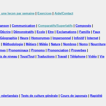
 une leçon par semaine
|
Exercices
|
Aide/Contact
anson
|
Communication
|
Comparatifs/Superlatifs
|
Composés
|
|
Décrire
|
Démonstratifs
|
Ecole
|
Etre
|
Exclamations
|
Famille
|
Faux
Géographie
|
Heure
|
Homonymes
|
Impersonnel
|
Infinitif
|
Internet
|
|
Méthodologie
|
Métiers
|
Météo
|
Nature
|
Nombres
|
Noms
|
Nourriture
mes
|
Pronominaux
|
Pronoms
|
Prononciation
|
Proverbes
|
ts de niveau
|
Tous/Tout
|
Traductions
|
Travail
|
Téléphone
|
Vidéo
|
Vie
 néerlandais
|
Tests de culture générale
|
Cours de japonais
|
Rapidité