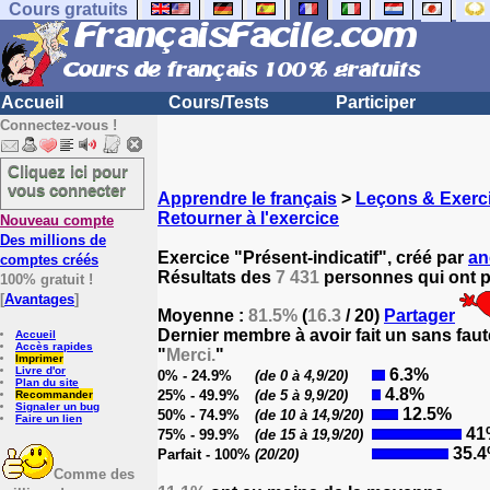
Cours gratuits
Accueil
Cours/Tests
Participer
Connectez-vous !
Cliquez ici pour
vous connecter
Apprendre le français
>
Leçons & Exerci
Retourner à l'exercice
Nouveau compte
Des millions de
Exercice "Présent-indicatif", créé par
a
comptes créés
Résultats des
7 431
personnes qui ont pa
100% gratuit !
[
Avantages
]
Moyenne :
81.5%
(
16.3
/ 20)
Partager
Dernier membre à avoir fait un sans faut
Accueil
Accès rapides
"
Merci.
"
Imprimer
Livre d'or
6.3%
0% - 24.9%
(de 0 à 4,9/20)
Plan du site
4.8%
25% - 49.9%
(de 5 à 9,9/20)
Recommander
Signaler un bug
12.5%
50% - 74.9%
(de 10 à 14,9/20)
Faire un lien
41
75% - 99.9%
(de 15 à 19,9/20)
35.
Parfait - 100%
(20/20)
Comme des