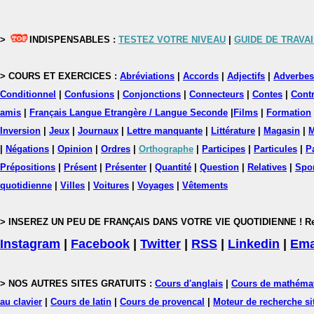
>
INDISPENSABLES :
TESTEZ VOTRE NIVEAU
|
GUIDE DE TRAVAI
> COURS ET EXERCICES :
Abréviations
|
Accords
|
Adjectifs
|
Adverbes
Conditionnel
|
Confusions
|
Conjonctions
|
Connecteurs
|
Contes
|
Contr
amis
|
Français Langue Etrangère / Langue Seconde
|
Films
|
Formation
Inversion
|
Jeux
|
Journaux
|
Lettre manquante
|
Littérature
|
Magasin
|
M
|
Négations
|
Opinion
|
Ordres
|
Orthographe
|
Participes
|
Particules
|
P
Prépositions
|
Présent
|
Présenter
|
Quantité
|
Question
|
Relatives
|
Spo
quotidienne
|
Villes
|
Voitures
|
Voyages
|
Vêtements
> INSEREZ UN PEU DE FRANÇAIS DANS VOTRE VIE QUOTIDIENNE ! Rejoig
Instagram
|
Facebook
|
Twitter
|
RSS
|
Linkedin
|
Ema
> NOS AUTRES SITES GRATUITS :
Cours d'anglais
|
Cours de mathéma
au clavier
|
Cours de latin
|
Cours de provencal
|
Moteur de recherche si