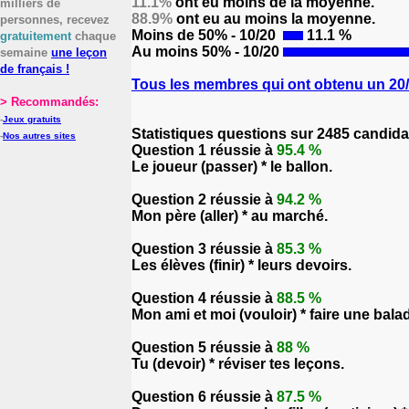
11.1%
ont eu moins de la moyenne.
milliers de
88.9%
ont eu au moins la moyenne.
personnes, recevez
Moins de 50% - 10/20
11.1 %
gratuitement
chaque
Au moins 50% - 10/20
semaine
une leçon
de français !
Tous les membres qui ont obtenu un 20/2
> Recommandés:
-
Jeux gratuits
Statistiques questions sur 2485 candida
-
Nos autres sites
Question 1 réussie à
95.4 %
Le joueur (passer) * le ballon.
Question 2 réussie à
94.2 %
Mon père (aller) * au marché.
Question 3 réussie à
85.3 %
Les élèves (finir) * leurs devoirs.
Question 4 réussie à
88.5 %
Mon ami et moi (vouloir) * faire une bala
Question 5 réussie à
88 %
Tu (devoir) * réviser tes leçons.
Question 6 réussie à
87.5 %