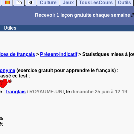
Culture
Jeux
TousLesCours
Outils
Recevoir 1 leçon gratuite chaque semaine
/
Utiles
ces de français
>
Présent-indicatif
> Statistiques mises à jo
nonyme
(exercice gratuit pour apprendre le français) :
ssé ce test :
e :
franglais
/ ROYAUME-UNI
, le
dimanche 25 juin à 12:19
:
%
4%