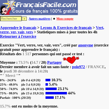
Autres matières
| 🔸
Mon compte
Apprendre le français
>
Leçons & Exercices de français
>
Vert,
verre, ver, vair, vers
> Statistiques mises à jour toutes les 4h
Retourner à l'exercice
Exercice "Vert, verre, ver, vair, vers", créé par
anonyme
(exercice
gratuit pour apprendre le français) :
Résultats des
1 517
personnes qui ont passé ce test :
Moyenne :
73.5%
(
14.7
/ 20)
Partager
Dernier membre à avoir fait un sans faute :
polo972
/ FRANCE
,
le
jeudi 30 décembre à 14:20
:
"
" Merci "
"
10.3%
0% - 24.9%
(de 0 à 4,9/20)
5.4%
25% - 49.9%
(de 5 à 9,9/20)
23.1%
50% - 74.9%
(de 10 à 14,9/20)
44%
75% - 99.9%
(de 15 à 19,9/20)
17.1%
Parfait - 100%
(20/20)
15.7%
ont eu moins de la moyenne.