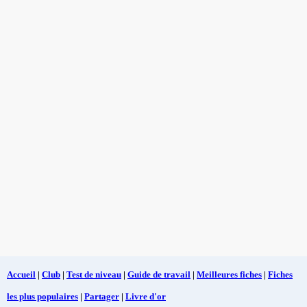
Accueil
|
Club
|
Test de niveau
|
Guide de travail
|
Meilleures fiches
|
Fiches
les plus populaires
|
Partager
|
Livre d'or