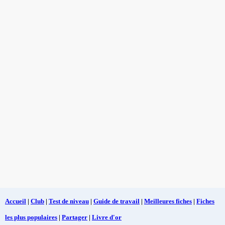
Accueil
|
Club
|
Test de niveau
|
Guide de travail
|
Meilleures fiches
|
Fiches
les plus populaires
|
Partager
|
Livre d'or