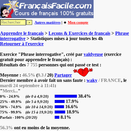
Autres matières
| 🔸
Mon compte
Apprendre le français
>
Leçons & Exercices de français
>
Phrase
interrogative
> Statistiques mises à jour toutes les 4h
Retourner à l'exercice
Exercice "Phrase interrogative", créé par
valdyeuse
(exercice
gratuit pour apprendre le français) :
Résultats des
7 755
personnes qui ont passé ce test :
Moyenne :
46.5%
(
9.3
/ 20)
Partager
Dernier membre à avoir fait un sans faute :
waky
/ FRANCE
, le
mardi 24 septembre à 11:41
:
"
Merci...
"
38.4%
0% - 24.9%
(de 0 à 4,9/20)
17.9%
25% - 49.9%
(de 5 à 9,9/20)
16.6%
50% - 74.9%
(de 10 à 14,9/20)
18.9%
75% - 99.9%
(de 15 à 19,9/20)
8.1%
Parfait - 100%
(20/20)
56.3%
ont eu moins de la moyenne.