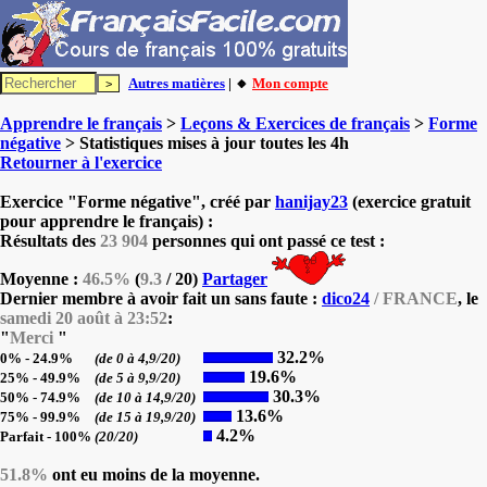
Autres matières
| 🔸
Mon compte
Apprendre le français
>
Leçons & Exercices de français
>
Forme
négative
> Statistiques mises à jour toutes les 4h
Retourner à l'exercice
Exercice "Forme négative", créé par
hanijay23
(exercice gratuit
pour apprendre le français) :
Résultats des
23 904
personnes qui ont passé ce test :
Moyenne :
46.5%
(
9.3
/ 20)
Partager
Dernier membre à avoir fait un sans faute :
dico24
/ FRANCE
, le
samedi 20 août à 23:52
:
"
Merci
"
32.2%
0% - 24.9%
(de 0 à 4,9/20)
19.6%
25% - 49.9%
(de 5 à 9,9/20)
30.3%
50% - 74.9%
(de 10 à 14,9/20)
13.6%
75% - 99.9%
(de 15 à 19,9/20)
4.2%
Parfait - 100%
(20/20)
51.8%
ont eu moins de la moyenne.