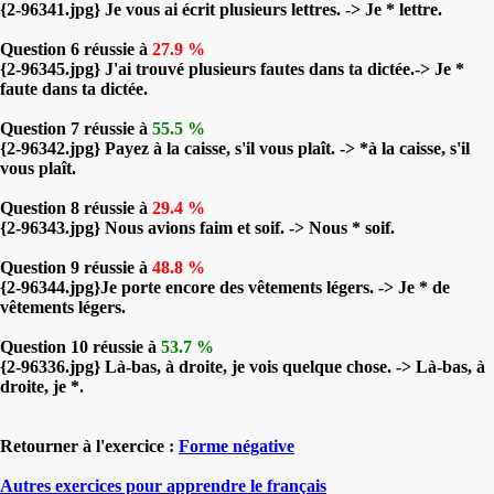
{2-96341.jpg} Je vous ai écrit plusieurs lettres. -> Je * lettre.
Question 6 réussie à
27.9 %
{2-96345.jpg} J'ai trouvé plusieurs fautes dans ta dictée.-> Je *
faute dans ta dictée.
Question 7 réussie à
55.5 %
{2-96342.jpg} Payez à la caisse, s'il vous plaît. -> *à la caisse, s'il
vous plaît.
Question 8 réussie à
29.4 %
{2-96343.jpg} Nous avions faim et soif. -> Nous * soif.
Question 9 réussie à
48.8 %
{2-96344.jpg}Je porte encore des vêtements légers. -> Je * de
vêtements légers.
Question 10 réussie à
53.7 %
{2-96336.jpg} Là-bas, à droite, je vois quelque chose. -> Là-bas, à
droite, je *.
Retourner à l'exercice :
Forme négative
Autres exercices pour apprendre le français