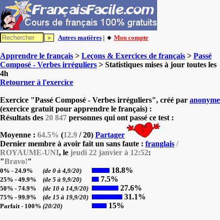
Autres matières
| 🔸
Mon compte
Apprendre le français
>
Leçons & Exercices de français
>
Passé
Composé - Verbes irréguliers
> Statistiques mises à jour toutes les
4h
Retourner à l'exercice
Exercice "Passé Composé - Verbes irréguliers", créé par
anonyme
(exercice gratuit pour apprendre le français) :
Résultats des
20 847
personnes qui ont passé ce test :
Moyenne :
64.5%
(
12.9
/ 20)
Partager
Dernier membre à avoir fait un sans faute :
franglais
/
ROYAUME-UNI
, le
jeudi 22 janvier à 12:52
:
"
Bravo!
"
18.8%
0% - 24.9%
(de 0 à 4,9/20)
7.5%
25% - 49.9%
(de 5 à 9,9/20)
27.6%
50% - 74.9%
(de 10 à 14,9/20)
31.1%
75% - 99.9%
(de 15 à 19,9/20)
15%
Parfait - 100%
(20/20)