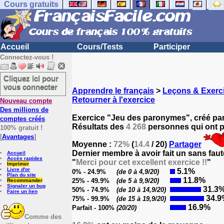
Cours gratuits
Accueil
Cours/Tests
Participer
Connectez-vous !
Cliquez ici pour
vous connecter
Apprendre le français
>
Leçons & Exerci
Retourner à l'exercice
Nouveau compte
Des millions de
Exercice "Jeu des paronymes", créé pa
comptes créés
Résultats des
4 268
personnes qui ont pa
100% gratuit !
[
Avantages
]
Moyenne :
72%
(
14.4
/ 20)
Partager
Dernier membre à avoir fait un sans faut
Accueil
Accès rapides
"
Merci pour cet excellent exercice !!
"
Imprimer
Livre d'or
5.1%
0% - 24.9%
(de 0 à 4,9/20)
Plan du site
11.8%
25% - 49.9%
(de 5 à 9,9/20)
Recommander
Signaler un bug
31.3
50% - 74.9%
(de 10 à 14,9/20)
Faire un lien
34.9
75% - 99.9%
(de 15 à 19,9/20)
16.9%
Parfait - 100%
(20/20)
Comme des