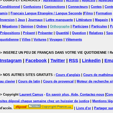
> COURS ET EXERCICES :
Abréviations
|
Accords
|
Adjectifs
|
Adverbes
Conditionnel
|
Confusions
|
Conjonctions
|
Connecteurs
|
Contes
|
Contr
amis
|
Français Langue Etrangère / Langue Seconde
|
Films
|
Formation
Inversion
|
Jeux
|
Journaux
|
Lettre manquante
|
Littérature
|
Magasin
|
M
|
Négations
|
Opinion
|
Ordres
|
Orthographe
|
Participes
|
Particules
|
P
Prépositions
|
Présent
|
Présenter
|
Quantité
|
Question
|
Relatives
|
Spo
quotidienne
|
Villes
|
Voitures
|
Voyages
|
Vêtements
> INSEREZ UN PEU DE FRANÇAIS DANS VOTRE VIE QUOTIDIENNE ! Rejoig
Instagram
|
Facebook
|
Twitter
|
RSS
|
Linkedin
|
Ema
> NOS AUTRES SITES GRATUITS :
Cours d'anglais
|
Cours de mathéma
au clavier
|
Cours de latin
|
Cours de provencal
|
Moteur de recherche si
> Copyright
Laurent Camus
-
En savoir plus, Aide, Contactez-nous
[
Cond
sites déposé chaque semaine chez un huissier de justice
|
Mentions léga
d'accès.
|
Livre d'or
|
Partager sur