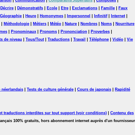
anson
|
Communication
|
Comparatifs/Superlatifs
|
Composés
|
|
Décrire
|
Démonstratifs
|
Ecole
|
Etre
|
Exclamations
|
Famille
|
Faux
Géographie
|
Heure
|
Homonymes
|
Impersonnel
|
Infinitif
|
Internet
|
|
Méthodologie
|
Métiers
|
Météo
|
Nature
|
Nombres
|
Noms
|
Nourriture
mes
|
Pronominaux
|
Pronoms
|
Prononciation
|
Proverbes
|
ts de niveau
|
Tous/Tout
|
Traductions
|
Travail
|
Téléphone
|
Vidéo
|
Vie
 néerlandais
|
Tests de culture générale
|
Cours de japonais
|
Rapidité
 traductions interdites sur tout support (voir conditions)
|
Contenu des
français 100% gratuits, hors abonnement internet auprès d'un fournisseur