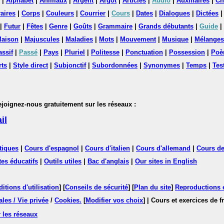
|
Alphabet
|
Animaux
|
Argent
|
Argot
|
Articles
|
Audio
|
Auxiliaires
|
Ch
aires
|
Corps
|
Couleurs
|
Courrier
|
Cours
|
Dates
|
Dialogues
|
Dictées
|
Futur
|
Fêtes
|
Genre
|
Goûts
|
Grammaire
|
Grands débutants
|
Guide
|
aison
|
Majuscules
|
Maladies
|
Mots
|
Mouvement
|
Musique
|
Mélanges
assif
|
Passé
|
Pays
|
Pluriel
|
Politesse
|
Ponctuation
|
Possession
|
Poè
rts
|
Style direct
|
Subjonctif
|
Subordonnées
|
Synonymes
|
Temps
|
Tes
nez-nous gratuitement sur les réseaux :
il
tiques
|
Cours d'espagnol
|
Cours d'italien
|
Cours d'allemand
|
Cours de
tes éducatifs
|
Outils utiles
|
Bac d'anglais
|
Our sites in English
itions d'utilisation
] [
Conseils de sécurité
] [
Plan du site
]
Reproductions et
les / Vie privée
/
Cookies
.
[
Modifier vos choix
]
| Cours et exercices de 
 les réseaux