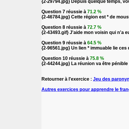
{2-29794.jpg} Depuis quelque temps, vous
Question 7 réussie à
71.2 %
{2-46784.jpg} Cette région est * de moust
Question 8 réussie à
72.7 %
{2-43493.gif} J'aide mon voisin qui n'a 
Question 9 réussie à
64.5 %
{2-96561.jpg} Un lien * immuable lie ces
Question 10 réussie à
75.8 %
{2-44244.jpg} La réunion va être pénibl
Retourner à l'exercice :
Jeu des parony
Autres exercices pour apprendre le fran