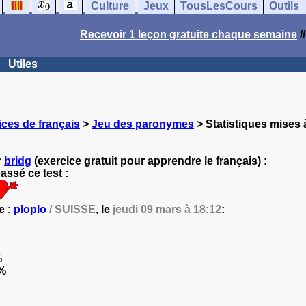
Culture
Jeux
TousLesCours
Outils
Recevoir 1 leçon gratuite chaque semaine
/
Utiles
ces de français
>
Jeu des paronymes
> Statistiques mises à
r
bridg
(exercice gratuit pour apprendre le français) :
ssé ce test :
e :
ploplo
/ SUISSE
, le
jeudi 09 mars à 18:12
:
%
%