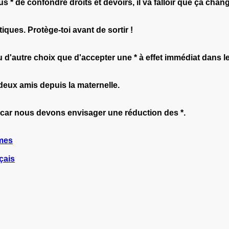
 * de confondre droits et devoirs, il va falloir que ça chan
iques. Protège-toi avant de sortir !
eu d'autre choix que d'accepter une * à effet immédiat dans 
 deux amis depuis la maternelle.
e car nous devons envisager une réduction des *.
mes
çais