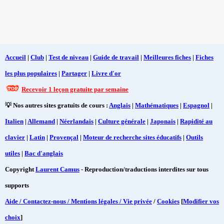
Accueil
|
Club
|
Test de niveau
|
Guide de travail
|
Meilleures fiches
|
Fiches
les plus populaires
|
Partager
|
Livre d'or
Recevoir 1 leçon gratuite par semaine
💡 Nos autres sites gratuits de cours :
Anglais
|
Mathématiques
|
Espagnol
|
Italien
|
Allemand
|
Néerlandais
|
Culture générale
|
Japonais
|
Rapidité au
clavier
|
Latin
|
Provençal
|
Moteur de recherche sites éducatifs
|
Outils
utiles
|
Bac d'anglais
Copyright
Laurent Camus
- Reproduction/traductions interdites sur tous
supports
Aide / Contactez-nous / Mentions légales / Vie privée
/
Cookies
[
Modifier vos
choix
]