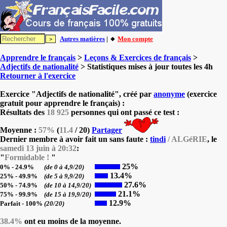
Autres matières
| 🔸
Mon compte
Apprendre le français
>
Leçons & Exercices de français
>
Adjectifs de nationalité
> Statistiques mises à jour toutes les 4h
Retourner à l'exercice
Exercice "Adjectifs de nationalité", créé par
anonyme
(exercice
gratuit pour apprendre le français) :
Résultats des
18 925
personnes qui ont passé ce test :
Moyenne :
57%
(
11.4
/ 20)
Partager
Dernier membre à avoir fait un sans faute :
tindi
/ ALGéRIE
, le
samedi 13 juin à 20:32
:
"
Formidable !
"
25%
0% - 24.9%
(de 0 à 4,9/20)
13.4%
25% - 49.9%
(de 5 à 9,9/20)
27.6%
50% - 74.9%
(de 10 à 14,9/20)
21.1%
75% - 99.9%
(de 15 à 19,9/20)
12.9%
Parfait - 100%
(20/20)
38.4%
ont eu moins de la moyenne.