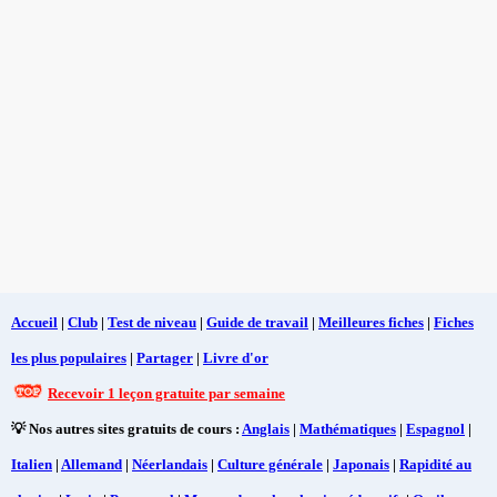
Accueil
|
Club
|
Test de niveau
|
Guide de travail
|
Meilleures fiches
|
Fiches
les plus populaires
|
Partager
|
Livre d'or
Recevoir 1 leçon gratuite par semaine
💡 Nos autres sites gratuits de cours :
Anglais
|
Mathématiques
|
Espagnol
|
Italien
|
Allemand
|
Néerlandais
|
Culture générale
|
Japonais
|
Rapidité au