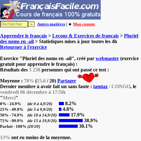
Autres matières
| 🔸
Mon compte
Apprendre le français
>
Leçons & Exercices de français
>
Pluriel
des noms en -ail
> Statistiques mises à jour toutes les 4h
Retourner à l'exercice
Exercice "Pluriel des noms en -ail", créé par
webmaster
(exercice
gratuit pour apprendre le français) :
Résultats des
5 238
personnes qui ont passé ce test :
Moyenne :
78%
(
15.6
/ 20)
Partager
Dernier membre à avoir fait un sans faute :
tamtaz
/ CONGO
, le
vendredi 06 décembre à 17:50
:
"
Merci
"
8.2%
0% - 24.9%
(de 0 à 4,9/20)
4.8%
25% - 49.9%
(de 5 à 9,9/20)
17.9%
50% - 74.9%
(de 10 à 14,9/20)
38.9%
75% - 99.9%
(de 15 à 19,9/20)
30.1%
Parfait - 100%
(20/20)
13%
ont eu moins de la moyenne.