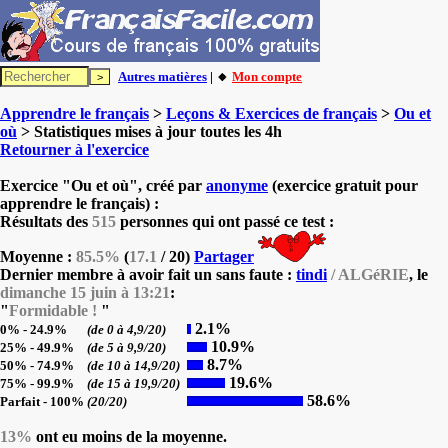
Autres matières
| 🔸
Mon compte
Apprendre le français
>
Leçons & Exercices de français
>
Ou et
où
> Statistiques mises à jour toutes les 4h
Retourner à l'exercice
Exercice "Ou et où", créé par
anonyme
(exercice gratuit pour
apprendre le français) :
Résultats des
515
personnes qui ont passé ce test :
Moyenne :
85.5%
(
17.1
/ 20)
Partager
Dernier membre à avoir fait un sans faute :
tindi
/ ALGéRIE
, le
dimanche 15 juin à 13:21
:
"
Formidable !
"
2.1%
0% - 24.9%
(de 0 à 4,9/20)
10.9%
25% - 49.9%
(de 5 à 9,9/20)
8.7%
50% - 74.9%
(de 10 à 14,9/20)
19.6%
75% - 99.9%
(de 15 à 19,9/20)
58.6%
Parfait - 100%
(20/20)
13%
ont eu moins de la moyenne.