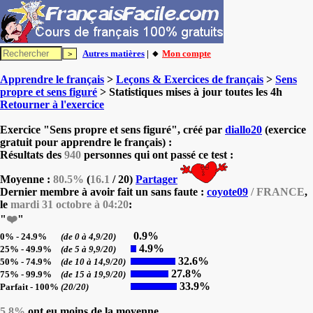
Autres matières
| 🔸
Mon compte
Apprendre le français
>
Leçons & Exercices de français
>
Sens
propre et sens figuré
> Statistiques mises à jour toutes les 4h
Retourner à l'exercice
Exercice "Sens propre et sens figuré", créé par
diallo20
(exercice
gratuit pour apprendre le français) :
Résultats des
940
personnes qui ont passé ce test :
Moyenne :
80.5%
(
16.1
/ 20)
Partager
Dernier membre à avoir fait un sans faute :
coyote09
/ FRANCE
,
le
mardi 31 octobre à 04:20
:
"
❤️
"
0.9%
0% - 24.9%
(de 0 à 4,9/20)
4.9%
25% - 49.9%
(de 5 à 9,9/20)
32.6%
50% - 74.9%
(de 10 à 14,9/20)
27.8%
75% - 99.9%
(de 15 à 19,9/20)
33.9%
Parfait - 100%
(20/20)
5.8%
ont eu moins de la moyenne.