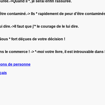
urée.->Quand il *, je serai enfin rassurée.
tre contaminé.-> Ils * rapidement de peur d'être contaminés
dire.->Il faut que j'* le courage de le lui dire.
Nous * fort déçues de votre décision !
ans le commerce ! -> *-moi votre livre, il est introuvable dan
eons de personne
çais