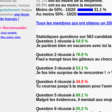
31.1%
ont eu moins de la moyenne.
milliers de
68.9%
ont eu au moins la moyenne.
personnes, recevez
Moins de 50% - 10/20
31.1 %
gratuitement
chaque
Au moins 50% - 10/20
semaine
une leçon
de français !
Tous les membres qui ont obtenu un 20/2
> Recommandés:
-
Jeux gratuits
Statistiques questions sur 563 candidat
-
Nos autres sites
Question 1 réussie à
54.9 %
Je partirais bien en vacances avec toi 
Question 2 réussie à
76.9 %
Paul a mangé tous les gâteaux au chocola
Question 3 réussie à
53.1 %
Je fus très surprise de le rencontrer ! ->
Question 4 réussie à
44.9 %
Tu courras jusqu'à la maison pour l'avert
Question 5 réussie à
69.1 %
Malgré les évidences, il mentait aux en
Question 6 réussie à
55.2 %