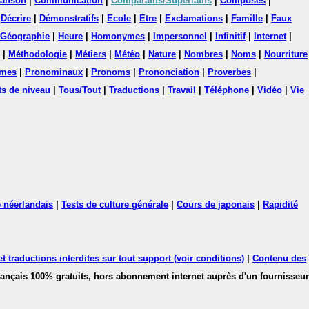
anson
|
Communication
|
Comparatifs/Superlatifs
|
Composés
|
|
Décrire
|
Démonstratifs
|
Ecole
|
Etre
|
Exclamations
|
Famille
|
Faux
Géographie
|
Heure
|
Homonymes
|
Impersonnel
|
Infinitif
|
Internet
|
|
Méthodologie
|
Métiers
|
Météo
|
Nature
|
Nombres
|
Noms
|
Nourriture
mes
|
Pronominaux
|
Pronoms
|
Prononciation
|
Proverbes
|
ts de niveau
|
Tous/Tout
|
Traductions
|
Travail
|
Téléphone
|
Vidéo
|
Vie
 néerlandais
|
Tests de culture générale
|
Cours de japonais
|
Rapidité
 traductions interdites sur tout support (voir conditions)
|
Contenu des
français 100% gratuits, hors abonnement internet auprès d'un fournisseur