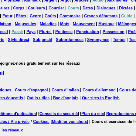
|
Alphabet
|
Animaux
|
Argent
|
Argot
|
Articles
|
Audio
|
Auxiliaires
|
Ch
aires
|
Corps
|
Couleurs
|
Courrier
|
Cours
|
Dates
|
Dialogues
|
Dictées
|
Futur
|
Fêtes
|
Genre
|
Goûts
|
Grammaire
|
Grands débutants
|
Guide
|
aison
|
Majuscules
|
Maladies
|
Mots
|
Mouvement
|
Musique
|
Mélanges
assif
|
Passé
|
Pays
|
Pluriel
|
Politesse
|
Ponctuation
|
Possession
|
Poè
rts
|
Style direct
|
Subjonctif
|
Subordonnées
|
Synonymes
|
Temps
|
Tes
nez-nous gratuitement sur les réseaux :
il
tiques
|
Cours d'espagnol
|
Cours d'italien
|
Cours d'allemand
|
Cours de
tes éducatifs
|
Outils utiles
|
Bac d'anglais
|
Our sites in English
itions d'utilisation
] [
Conseils de sécurité
] [
Plan du site
]
Reproductions et
les / Vie privée
/
Cookies
.
[
Modifier vos choix
]
| Cours et exercices de 
 les réseaux