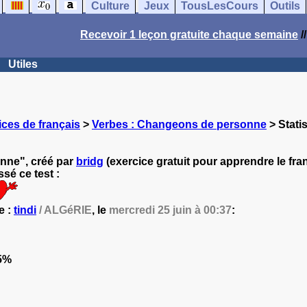
Culture
Jeux
TousLesCours
Outils
Recevoir 1 leçon gratuite chaque semaine
/
Utiles
ces de français
>
Verbes : Changeons de personne
> Stati
nne", créé par
bridg
(exercice gratuit pour apprendre le fran
sé ce test :
e :
tindi
/ ALGéRIE
, le
mercredi 25 juin à 00:37
:
5%