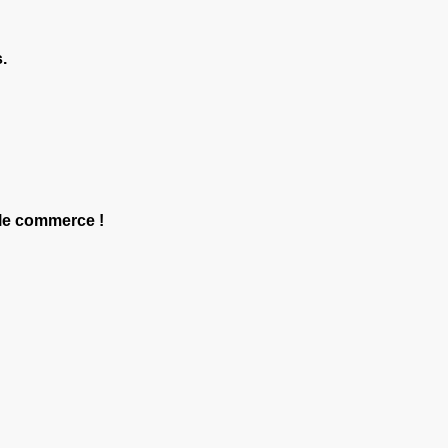
.
s le commerce !