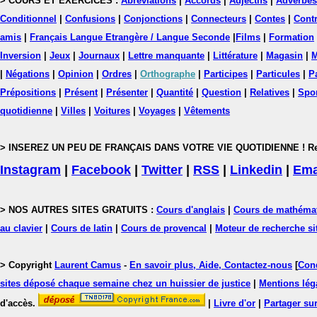
> COURS ET EXERCICES :
Abréviations
|
Accords
|
Adjectifs
|
Adverbes
Conditionnel
|
Confusions
|
Conjonctions
|
Connecteurs
|
Contes
|
Contr
amis
|
Français Langue Etrangère / Langue Seconde
|
Films
|
Formation
Inversion
|
Jeux
|
Journaux
|
Lettre manquante
|
Littérature
|
Magasin
|
M
|
Négations
|
Opinion
|
Ordres
|
Orthographe
|
Participes
|
Particules
|
P
Prépositions
|
Présent
|
Présenter
|
Quantité
|
Question
|
Relatives
|
Spo
quotidienne
|
Villes
|
Voitures
|
Voyages
|
Vêtements
> INSEREZ UN PEU DE FRANÇAIS DANS VOTRE VIE QUOTIDIENNE ! Rejoig
Instagram
|
Facebook
|
Twitter
|
RSS
|
Linkedin
|
Ema
> NOS AUTRES SITES GRATUITS :
Cours d'anglais
|
Cours de mathéma
au clavier
|
Cours de latin
|
Cours de provencal
|
Moteur de recherche si
> Copyright
Laurent Camus
-
En savoir plus, Aide, Contactez-nous
[
Cond
sites déposé chaque semaine chez un huissier de justice
|
Mentions léga
d'accès.
|
Livre d'or
|
Partager sur