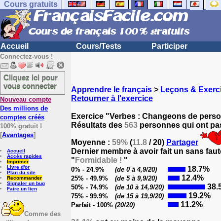
Cours gratuits
Accueil
Cours/Tests
Participer
Connectez-vous !
Cliquez ici pour
vous connecter
Apprendre le français
>
Leçons & Exerci
Retourner à l'exercice
Nouveau compte
Des millions de
Exercice "Verbes : Changeons de perso
comptes créés
Résultats des
563
personnes qui ont pas
100% gratuit !
[
Avantages
]
Moyenne :
59%
(
11.8
/ 20)
Partager
Dernier membre à avoir fait un sans faut
Accueil
Accès rapides
"
Formidable !
"
Imprimer
Livre d'or
18.7%
0% - 24.9%
(de 0 à 4,9/20)
Plan du site
12.4%
25% - 49.9%
(de 5 à 9,9/20)
Recommander
Signaler un bug
38.
50% - 74.9%
(de 10 à 14,9/20)
Faire un lien
19.2%
75% - 99.9%
(de 15 à 19,9/20)
11.2%
Parfait - 100%
(20/20)
Comme des