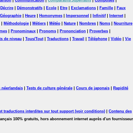
anson
|
Communication
|
Comparatifs/Superlatifs
|
Composés
|
|
Décrire
|
Démonstratifs
|
Ecole
|
Etre
|
Exclamations
|
Famille
|
Faux
Géographie
|
Heure
|
Homonymes
|
Impersonnel
|
Infinitif
|
Internet
|
|
Méthodologie
|
Métiers
|
Météo
|
Nature
|
Nombres
|
Noms
|
Nourriture
mes
|
Pronominaux
|
Pronoms
|
Prononciation
|
Proverbes
|
ts de niveau
|
Tous/Tout
|
Traductions
|
Travail
|
Téléphone
|
Vidéo
|
Vie
 néerlandais
|
Tests de culture générale
|
Cours de japonais
|
Rapidité
 traductions interdites sur tout support (voir conditions)
|
Contenu des
français 100% gratuits, hors abonnement internet auprès d'un fournisseur