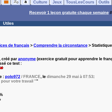
Culture
Jeux
TousLesCours
Outils
Recevoir 1 leçon gratuite chaque semaine
/
Utiles
ces de français
>
Comprendre la circonstance
> Statistique
 créé par
anonyme
(exercice gratuit pour apprendre le franç
sé ce test :
e :
polo972
/ FRANCE
, le
dimanche 29 mai à 07:53
:
 pour votre travail "
"
2%
%