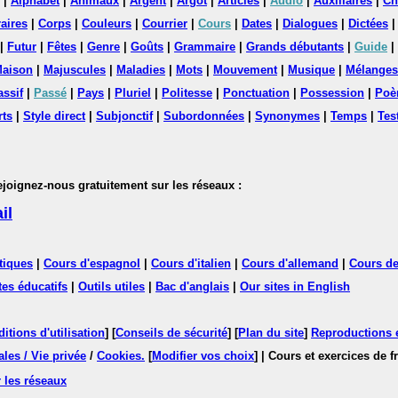
|
Alphabet
|
Animaux
|
Argent
|
Argot
|
Articles
|
Audio
|
Auxiliaires
|
Ch
aires
|
Corps
|
Couleurs
|
Courrier
|
Cours
|
Dates
|
Dialogues
|
Dictées
|
Futur
|
Fêtes
|
Genre
|
Goûts
|
Grammaire
|
Grands débutants
|
Guide
|
aison
|
Majuscules
|
Maladies
|
Mots
|
Mouvement
|
Musique
|
Mélanges
assif
|
Passé
|
Pays
|
Pluriel
|
Politesse
|
Ponctuation
|
Possession
|
Poè
rts
|
Style direct
|
Subjonctif
|
Subordonnées
|
Synonymes
|
Temps
|
Tes
nez-nous gratuitement sur les réseaux :
il
tiques
|
Cours d'espagnol
|
Cours d'italien
|
Cours d'allemand
|
Cours de
tes éducatifs
|
Outils utiles
|
Bac d'anglais
|
Our sites in English
itions d'utilisation
] [
Conseils de sécurité
] [
Plan du site
]
Reproductions et
les / Vie privée
/
Cookies
.
[
Modifier vos choix
]
| Cours et exercices de 
 les réseaux