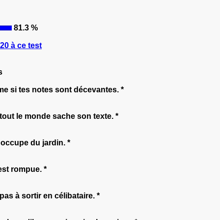
81.3 %
0 à ce test
s
me si tes notes sont décevantes. *
tout le monde sache son texte. *
s'occupe du jardin. *
est rompue. *
pas à sortir en célibataire. *