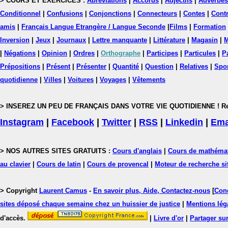
> COURS ET EXERCICES :
Abréviations
|
Accords
|
Adjectifs
|
Adverbes
Conditionnel
|
Confusions
|
Conjonctions
|
Connecteurs
|
Contes
|
Contr
amis
|
Français Langue Etrangère / Langue Seconde
|
Films
|
Formation
Inversion
|
Jeux
|
Journaux
|
Lettre manquante
|
Littérature
|
Magasin
|
M
|
Négations
|
Opinion
|
Ordres
|
Orthographe
|
Participes
|
Particules
|
P
Prépositions
|
Présent
|
Présenter
|
Quantité
|
Question
|
Relatives
|
Spo
quotidienne
|
Villes
|
Voitures
|
Voyages
|
Vêtements
> INSEREZ UN PEU DE FRANÇAIS DANS VOTRE VIE QUOTIDIENNE ! Rejoig
Instagram
|
Facebook
|
Twitter
|
RSS
|
Linkedin
|
Ema
> NOS AUTRES SITES GRATUITS :
Cours d'anglais
|
Cours de mathéma
au clavier
|
Cours de latin
|
Cours de provencal
|
Moteur de recherche si
> Copyright
Laurent Camus
-
En savoir plus, Aide, Contactez-nous
[
Cond
sites déposé chaque semaine chez un huissier de justice
|
Mentions léga
d'accès.
|
Livre d'or
|
Partager sur