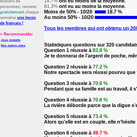
18.7%
ont eu moins de la moyenne.
milliers de
81.3%
ont eu au moins la moyenne.
personnes, recevez
Moins de 50% - 10/20
18.7 %
gratuitement
chaque
Au moins 50% - 10/20
semaine
une leçon
de français !
Tous les membres qui ont obtenu un 20/2
> Recommandés:
-
Jeux gratuits
Statistiques questions sur 320 candidat
-
Nos autres sites
Question 1 réussie à
83.8 %
Je te donnerai de l'argent de poche, mê
Question 2 réussie à
77.2 %
Notre spectacle sera réussi pourvu que 
Question 3 réussie à
70.6 %
Pendant que sa famille est au travail, il 
Question 4 réussie à
70.6 %
La rivière déborde parce que la digue s'
Question 5 réussie à
73.4 %
Alors qu'elle est en couple, elle n'hésite 
Question 6 réussie à
49.7 %