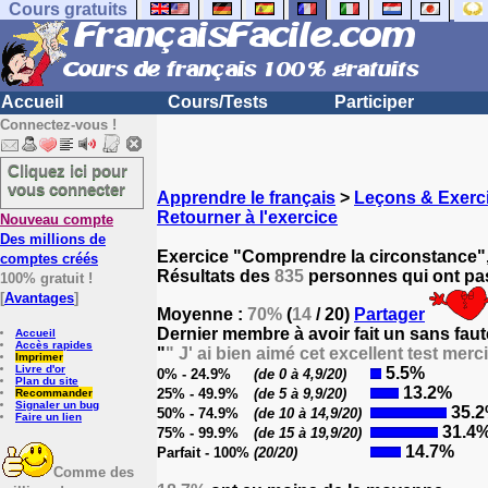
Cours gratuits
Accueil
Cours/Tests
Participer
Connectez-vous !
Cliquez ici pour
vous connecter
Apprendre le français
>
Leçons & Exerci
Retourner à l'exercice
Nouveau compte
Des millions de
Exercice "Comprendre la circonstance",
comptes créés
Résultats des
835
personnes qui ont pas
100% gratuit !
[
Avantages
]
Moyenne :
70%
(
14
/ 20)
Partager
Dernier membre à avoir fait un sans faut
Accueil
Accès rapides
"
" J' ai bien aimé cet excellent test merci
Imprimer
Livre d'or
5.5%
0% - 24.9%
(de 0 à 4,9/20)
Plan du site
13.2%
25% - 49.9%
(de 5 à 9,9/20)
Recommander
Signaler un bug
35.
50% - 74.9%
(de 10 à 14,9/20)
Faire un lien
31.4
75% - 99.9%
(de 15 à 19,9/20)
14.7%
Parfait - 100%
(20/20)
Comme des