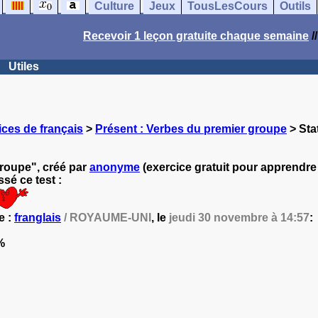
Culture
Jeux
TousLesCours
Outils
Recevoir 1 leçon gratuite chaque semaine
/
Utiles
ces de français
>
Présent : Verbes du premier groupe
> Sta
groupe", créé par
anonyme
(exercice gratuit pour apprendre l
sé ce test :
e :
franglais
/ ROYAUME-UNI
, le
jeudi 30 novembre à 14:57
:
%