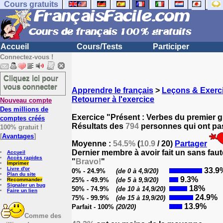
Cours gratuits
Accueil
Cours/Tests
Participer
Connectez-vous !
Cliquez ici pour
vous connecter
Apprendre le français
>
Leçons & Exerci
Retourner à l'exercice
Nouveau compte
Des millions de
Exercice "Présent : Verbes du premier 
comptes créés
Résultats des
794
personnes qui ont pas
100% gratuit !
[
Avantages
]
Moyenne :
54.5%
(
10.9
/ 20)
Partager
Dernier membre à avoir fait un sans faut
Accueil
Accès rapides
"
Bravo!
"
Imprimer
Livre d'or
33.9
0% - 24.9%
(de 0 à 4,9/20)
Plan du site
9.3%
25% - 49.9%
(de 5 à 9,9/20)
Recommander
Signaler un bug
18%
50% - 74.9%
(de 10 à 14,9/20)
Faire un lien
24.9%
75% - 99.9%
(de 15 à 19,9/20)
13.9%
Parfait - 100%
(20/20)
Comme des