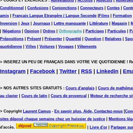
> COURS ET EXERCICES :
Abréviations
|
Accords
|
Adjectifs
|
Adverbes
Conditionnel
|
Confusions
|
Conjonctions
|
Connecteurs
|
Contes
|
Contr
amis
|
Français Langue Etrangère / Langue Seconde
|
Films
|
Formation
Inversion
|
Jeux
|
Journaux
|
Lettre manquante
|
Littérature
|
Magasin
|
M
|
Négations
|
Opinion
|
Ordres
|
Orthographe
|
Participes
|
Particules
|
P
Prépositions
|
Présent
|
Présenter
|
Quantité
|
Question
|
Relatives
|
Spo
quotidienne
|
Villes
|
Voitures
|
Voyages
|
Vêtements
> INSEREZ UN PEU DE FRANÇAIS DANS VOTRE VIE QUOTIDIENNE ! Rejoig
Instagram
|
Facebook
|
Twitter
|
RSS
|
Linkedin
|
Ema
> NOS AUTRES SITES GRATUITS :
Cours d'anglais
|
Cours de mathéma
au clavier
|
Cours de latin
|
Cours de provencal
|
Moteur de recherche si
> Copyright
Laurent Camus
-
En savoir plus, Aide, Contactez-nous
[
Cond
sites déposé chaque semaine chez un huissier de justice
|
Mentions léga
d'accès.
|
Livre d'or
|
Partager sur