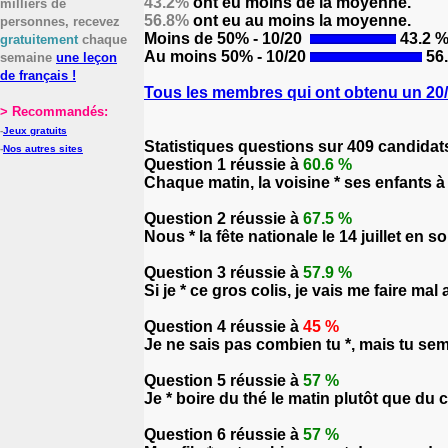
43.2%
ont eu moins de la moyenne.
milliers de
56.8%
ont eu au moins la moyenne.
personnes, recevez
Moins de 50% - 10/20
43.2 
gratuitement
chaque
Au moins 50% - 10/20
56
semaine
une leçon
de français !
Tous les membres qui ont obtenu un 20/2
> Recommandés:
-
Jeux gratuits
Statistiques questions sur 409 candidat
-
Nos autres sites
Question 1 réussie à
60.6 %
Chaque matin, la voisine * ses enfants à
Question 2 réussie à
67.5 %
Nous * la fête nationale le 14 juillet en s
Question 3 réussie à
57.9 %
Si je * ce gros colis, je vais me faire mal
Question 4 réussie à
45 %
Je ne sais pas combien tu *, mais tu sem
Question 5 réussie à
57 %
Je * boire du thé le matin plutôt que du c
Question 6 réussie à
57 %