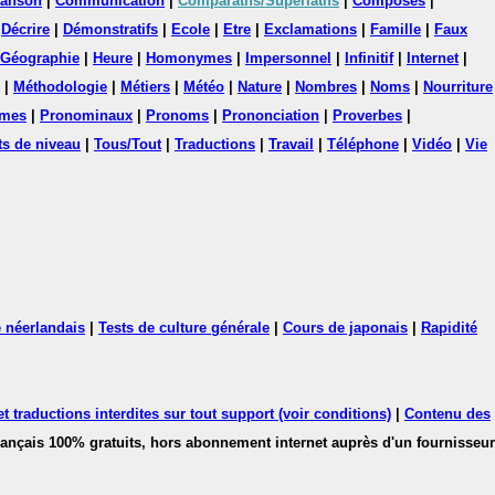
anson
|
Communication
|
Comparatifs/Superlatifs
|
Composés
|
|
Décrire
|
Démonstratifs
|
Ecole
|
Etre
|
Exclamations
|
Famille
|
Faux
Géographie
|
Heure
|
Homonymes
|
Impersonnel
|
Infinitif
|
Internet
|
|
Méthodologie
|
Métiers
|
Météo
|
Nature
|
Nombres
|
Noms
|
Nourriture
mes
|
Pronominaux
|
Pronoms
|
Prononciation
|
Proverbes
|
ts de niveau
|
Tous/Tout
|
Traductions
|
Travail
|
Téléphone
|
Vidéo
|
Vie
 néerlandais
|
Tests de culture générale
|
Cours de japonais
|
Rapidité
 traductions interdites sur tout support (voir conditions)
|
Contenu des
français 100% gratuits, hors abonnement internet auprès d'un fournisseur