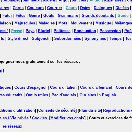
|
Alphabet
|
Animaux
|
Argent
|
Argot
|
Articles
|
Audio
|
Auxiliaires
|
Ch
aires
|
Corps
|
Couleurs
|
Courrier
|
Cours
|
Dates
|
Dialogues
|
Dictées
|
Futur
|
Fêtes
|
Genre
|
Goûts
|
Grammaire
|
Grands débutants
|
Guide
|
aison
|
Majuscules
|
Maladies
|
Mots
|
Mouvement
|
Musique
|
Mélanges
assif
|
Passé
|
Pays
|
Pluriel
|
Politesse
|
Ponctuation
|
Possession
|
Poè
rts
|
Style direct
|
Subjonctif
|
Subordonnées
|
Synonymes
|
Temps
|
Tes
nez-nous gratuitement sur les réseaux :
il
tiques
|
Cours d'espagnol
|
Cours d'italien
|
Cours d'allemand
|
Cours de
tes éducatifs
|
Outils utiles
|
Bac d'anglais
|
Our sites in English
itions d'utilisation
] [
Conseils de sécurité
] [
Plan du site
]
Reproductions et
les / Vie privée
/
Cookies
.
[
Modifier vos choix
]
| Cours et exercices de 
 les réseaux