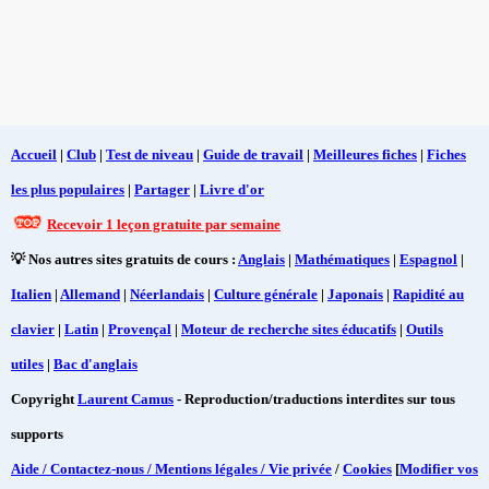
Accueil
|
Club
|
Test de niveau
|
Guide de travail
|
Meilleures fiches
|
Fiches
les plus populaires
|
Partager
|
Livre d'or
Recevoir 1 leçon gratuite par semaine
💡 Nos autres sites gratuits de cours :
Anglais
|
Mathématiques
|
Espagnol
|
Italien
|
Allemand
|
Néerlandais
|
Culture générale
|
Japonais
|
Rapidité au
clavier
|
Latin
|
Provençal
|
Moteur de recherche sites éducatifs
|
Outils
utiles
|
Bac d'anglais
Copyright
Laurent Camus
- Reproduction/traductions interdites sur tous
supports
Aide / Contactez-nous / Mentions légales / Vie privée
/
Cookies
[
Modifier vos