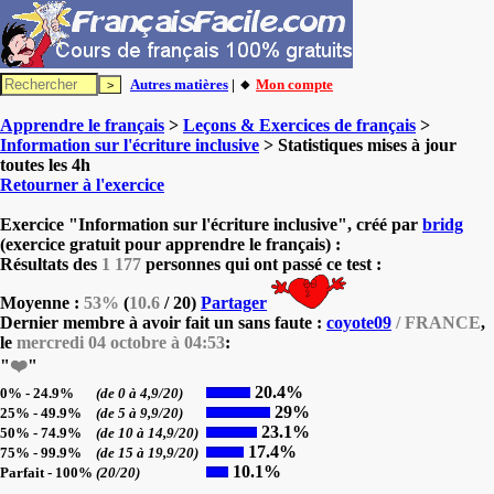
Autres matières
| 🔸
Mon compte
Apprendre le français
>
Leçons & Exercices de français
>
Information sur l'écriture inclusive
> Statistiques mises à jour
toutes les 4h
Retourner à l'exercice
Exercice "Information sur l'écriture inclusive", créé par
bridg
(exercice gratuit pour apprendre le français) :
Résultats des
1 177
personnes qui ont passé ce test :
Moyenne :
53%
(
10.6
/ 20)
Partager
Dernier membre à avoir fait un sans faute :
coyote09
/ FRANCE
,
le
mercredi 04 octobre à 04:53
:
"
❤️
"
20.4%
0% - 24.9%
(de 0 à 4,9/20)
29%
25% - 49.9%
(de 5 à 9,9/20)
23.1%
50% - 74.9%
(de 10 à 14,9/20)
17.4%
75% - 99.9%
(de 15 à 19,9/20)
10.1%
Parfait - 100%
(20/20)