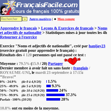
Autres matières
| 🔸
Mon compte
Apprendre le français
>
Leçons & Exercices de français
>
Noms
et adjectifs de nationalité
> Statistiques mises à jour toutes les 4h
Retourner à l'exercice
Exercice "Noms et adjectifs de nationalité", créé par
hanijay23
(exercice gratuit pour apprendre le français) :
Résultats des
4 120
personnes qui ont passé ce test :
Moyenne :
79.5%
(
15.9
/ 20)
Partager
Dernier membre à avoir fait un sans faute :
franglais
/
ROYAUME-UNI
, le
mardi 23 septembre à 17:15
:
"
Bravo!
"
1.5%
0% - 24.9%
(de 0 à 4,9/20)
9.3%
25% - 49.9%
(de 5 à 9,9/20)
24%
50% - 74.9%
(de 10 à 14,9/20)
37.3%
75% - 99.9%
(de 15 à 19,9/20)
28%
Parfait - 100%
(20/20)
10.8%
ont eu moins de la moyenne.