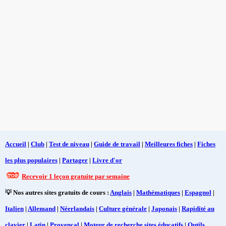
Accueil
|
Club
|
Test de niveau
|
Guide de travail
|
Meilleures fiches
|
Fiches
les plus populaires
|
Partager
|
Livre d'or
Recevoir 1 leçon gratuite par semaine
💡 Nos autres sites gratuits de cours :
Anglais
|
Mathématiques
|
Espagnol
|
Italien
|
Allemand
|
Néerlandais
|
Culture générale
|
Japonais
|
Rapidité au
clavier
|
Latin
|
Provençal
|
Moteur de recherche sites éducatifs
|
Outils