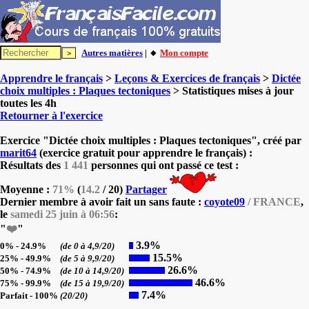
Autres matières
| 🔸
Mon compte
Apprendre le français
>
Leçons & Exercices de français
>
Dictée
choix multiples : Plaques tectoniques
> Statistiques mises à jour
toutes les 4h
Retourner à l'exercice
Exercice "Dictée choix multiples : Plaques tectoniques", créé par
marit64
(exercice gratuit pour apprendre le français) :
Résultats des
1 441
personnes qui ont passé ce test :
Moyenne :
71%
(
14.2
/ 20)
Partager
Dernier membre à avoir fait un sans faute :
coyote09
/ FRANCE
,
le
samedi 25 juin à 06:56
:
"
❤️
"
3.9%
0% - 24.9%
(de 0 à 4,9/20)
15.5%
25% - 49.9%
(de 5 à 9,9/20)
26.6%
50% - 74.9%
(de 10 à 14,9/20)
46.6%
75% - 99.9%
(de 15 à 19,9/20)
7.4%
Parfait - 100%
(20/20)