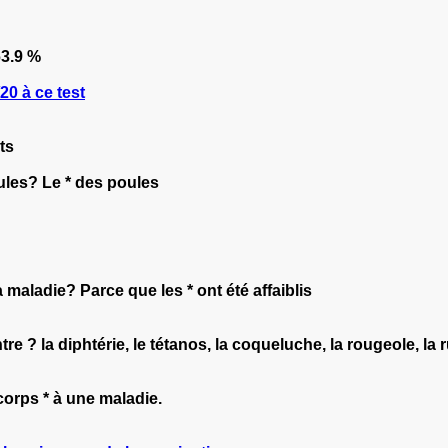
3.9 %
0 à ce test
ts
oules? Le * des poules
a maladie? Parce que les * ont été affaiblis
 la diphtérie, le tétanos, la coqueluche, la rougeole, la rub
corps * à une maladie.