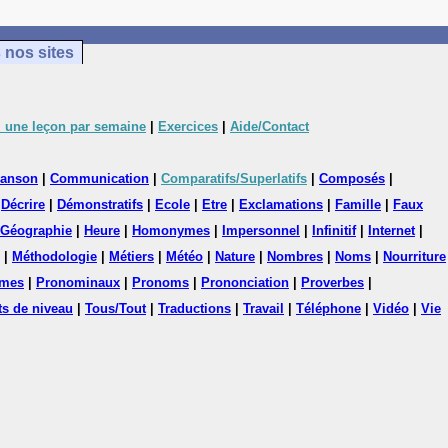
 nos sites
 une leçon par semaine
|
Exercices
|
Aide/Contact
anson
|
Communication
|
Comparatifs/Superlatifs
|
Composés
|
|
Décrire
|
Démonstratifs
|
Ecole
|
Etre
|
Exclamations
|
Famille
|
Faux
Géographie
|
Heure
|
Homonymes
|
Impersonnel
|
Infinitif
|
Internet
|
|
Méthodologie
|
Métiers
|
Météo
|
Nature
|
Nombres
|
Noms
|
Nourriture
mes
|
Pronominaux
|
Pronoms
|
Prononciation
|
Proverbes
|
ts de niveau
|
Tous/Tout
|
Traductions
|
Travail
|
Téléphone
|
Vidéo
|
Vie