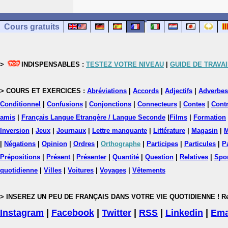
Cours gratuits
>
INDISPENSABLES :
TESTEZ VOTRE NIVEAU
|
GUIDE DE TRAVAI
> COURS ET EXERCICES :
Abréviations
|
Accords
|
Adjectifs
|
Adverbes
Conditionnel
|
Confusions
|
Conjonctions
|
Connecteurs
|
Contes
|
Contr
amis
|
Français Langue Etrangère / Langue Seconde
|
Films
|
Formation
Inversion
|
Jeux
|
Journaux
|
Lettre manquante
|
Littérature
|
Magasin
|
M
|
Négations
|
Opinion
|
Ordres
|
Orthographe
|
Participes
|
Particules
|
P
Prépositions
|
Présent
|
Présenter
|
Quantité
|
Question
|
Relatives
|
Spo
quotidienne
|
Villes
|
Voitures
|
Voyages
|
Vêtements
> INSEREZ UN PEU DE FRANÇAIS DANS VOTRE VIE QUOTIDIENNE ! Rejoig
Instagram
|
Facebook
|
Twitter
|
RSS
|
Linkedin
|
Ema