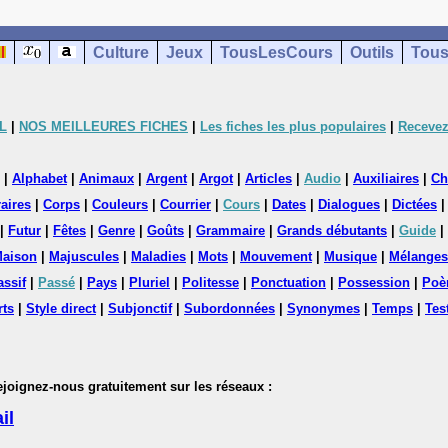
Culture
Jeux
TousLesCours
Outils
Tous
L
|
NOS MEILLEURES FICHES
|
Les fiches les plus populaires
|
Recevez
|
Alphabet
|
Animaux
|
Argent
|
Argot
|
Articles
|
Audio
|
Auxiliaires
|
Ch
aires
|
Corps
|
Couleurs
|
Courrier
|
Cours
|
Dates
|
Dialogues
|
Dictées
|
Futur
|
Fêtes
|
Genre
|
Goûts
|
Grammaire
|
Grands débutants
|
Guide
|
aison
|
Majuscules
|
Maladies
|
Mots
|
Mouvement
|
Musique
|
Mélanges
assif
|
Passé
|
Pays
|
Pluriel
|
Politesse
|
Ponctuation
|
Possession
|
Poè
rts
|
Style direct
|
Subjonctif
|
Subordonnées
|
Synonymes
|
Temps
|
Tes
nez-nous gratuitement sur les réseaux :
il