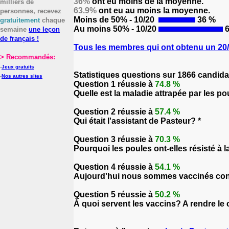
36%
ont eu moins de la moyenne.
milliers de
63.9%
ont eu au moins la moyenne.
personnes, recevez
Moins de 50% - 10/20
36 %
gratuitement
chaque
Au moins 50% - 10/20
6
semaine
une leçon
de français !
Tous les membres qui ont obtenu un 20/2
> Recommandés:
-
Jeux gratuits
Statistiques questions sur 1866 candida
-
Nos autres sites
Question 1 réussie à
74.8 %
Quelle est la maladie attrapée par les p
Question 2 réussie à
57.4 %
Qui était l'assistant de Pasteur? *
Question 3 réussie à
70.3 %
Pourquoi les poules ont-elles résisté à l
Question 4 réussie à
54.1 %
Aujourd'hui nous sommes vaccinés contre ?
Question 5 réussie à
50.2 %
À quoi servent les vaccins? A rendre le 