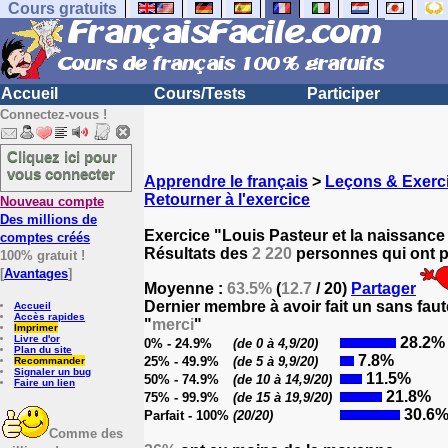
Cours gratuits
Accueil
Cours/Tests
Participer
Connectez-vous !
Cliquez ici pour
vous connecter
Apprendre le français
>
Leçons & Exerci
Retourner à l'exercice
Nouveau compte
Des millions de
Exercice "Louis Pasteur et la naissance 
comptes créés
Résultats des
2 220
personnes qui ont pa
100% gratuit !
[
Avantages
]
Moyenne :
63.5%
(
12.7
/ 20)
Partager
Dernier membre à avoir fait un sans faut
Accueil
Accès rapides
"
merci
"
Imprimer
Livre d'or
28.2%
0% - 24.9%
(de 0 à 4,9/20)
Plan du site
7.8%
25% - 49.9%
(de 5 à 9,9/20)
Recommander
Signaler un bug
11.5%
50% - 74.9%
(de 10 à 14,9/20)
Faire un lien
21.8%
75% - 99.9%
(de 15 à 19,9/20)
30.6
Parfait - 100%
(20/20)
Comme des