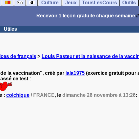
Culture
Jeux
TousLesCours
Outils
Recevoir 1 leçon gratuite chaque semaine
/
Utiles
ces de français
>
Louis Pasteur et la naissance de la vacci
de la vaccination", créé par
lala1975
(exercice gratuit pour 
ssé ce test :
e :
colchique
/ FRANCE
, le
dimanche 26 novembre à 13:26
:
%