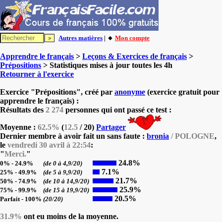
Autres matières
| 🔸
Mon compte
Apprendre le français
>
Leçons & Exercices de français
>
Prépositions
> Statistiques mises à jour toutes les 4h
Retourner à l'exercice
Exercice "Prépositions", créé par
anonyme
(exercice gratuit pour
apprendre le français) :
Résultats des
2 274
personnes qui ont passé ce test :
Moyenne :
62.5%
(
12.5
/ 20)
Partager
Dernier membre à avoir fait un sans faute :
bronia
/ POLOGNE
,
le
vendredi 30 avril à 22:54
:
"
Merci.
"
24.8%
0% - 24.9%
(de 0 à 4,9/20)
7.1%
25% - 49.9%
(de 5 à 9,9/20)
21.7%
50% - 74.9%
(de 10 à 14,9/20)
25.9%
75% - 99.9%
(de 15 à 19,9/20)
20.5%
Parfait - 100%
(20/20)
31.9%
ont eu moins de la moyenne.