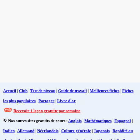
Accueil
|
Club
|
Test de niveau
|
Guide de travail
|
Meilleures fiches
|
Fiches
les plus populaires
|
Partager
|
Livre d'or
Recevoir 1 leçon gratuite par semaine
💡 Nos autres sites gratuits de cours :
Anglais
|
Mathématiques
|
Espagnol
|
Italien
|
Allemand
|
Néerlandais
|
Culture générale
|
Japonais
|
Rapidité au