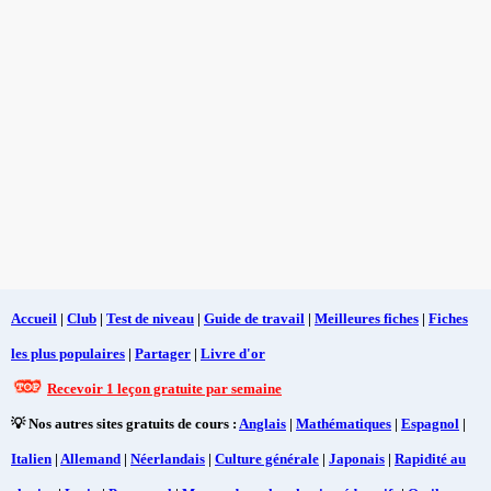
Accueil
|
Club
|
Test de niveau
|
Guide de travail
|
Meilleures fiches
|
Fiches
les plus populaires
|
Partager
|
Livre d'or
Recevoir 1 leçon gratuite par semaine
💡 Nos autres sites gratuits de cours :
Anglais
|
Mathématiques
|
Espagnol
|
Italien
|
Allemand
|
Néerlandais
|
Culture générale
|
Japonais
|
Rapidité au