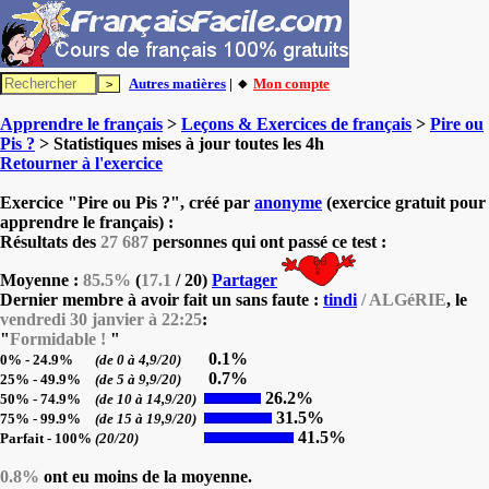
Autres matières
| 🔸
Mon compte
Apprendre le français
>
Leçons & Exercices de français
>
Pire ou
Pis ?
> Statistiques mises à jour toutes les 4h
Retourner à l'exercice
Exercice "Pire ou Pis ?", créé par
anonyme
(exercice gratuit pour
apprendre le français) :
Résultats des
27 687
personnes qui ont passé ce test :
Moyenne :
85.5%
(
17.1
/ 20)
Partager
Dernier membre à avoir fait un sans faute :
tindi
/ ALGéRIE
, le
vendredi 30 janvier à 22:25
:
"
Formidable !
"
0.1%
0% - 24.9%
(de 0 à 4,9/20)
0.7%
25% - 49.9%
(de 5 à 9,9/20)
26.2%
50% - 74.9%
(de 10 à 14,9/20)
31.5%
75% - 99.9%
(de 15 à 19,9/20)
41.5%
Parfait - 100%
(20/20)
0.8%
ont eu moins de la moyenne.