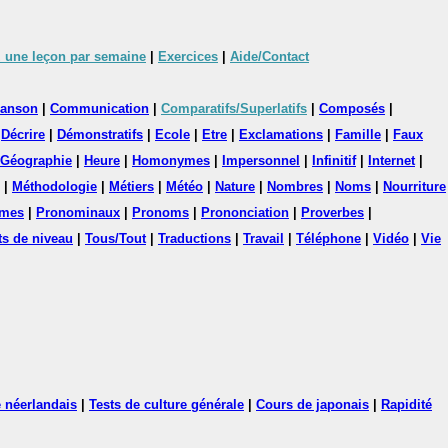
 une leçon par semaine
|
Exercices
|
Aide/Contact
anson
|
Communication
|
Comparatifs/Superlatifs
|
Composés
|
|
Décrire
|
Démonstratifs
|
Ecole
|
Etre
|
Exclamations
|
Famille
|
Faux
Géographie
|
Heure
|
Homonymes
|
Impersonnel
|
Infinitif
|
Internet
|
|
Méthodologie
|
Métiers
|
Météo
|
Nature
|
Nombres
|
Noms
|
Nourriture
mes
|
Pronominaux
|
Pronoms
|
Prononciation
|
Proverbes
|
ts de niveau
|
Tous/Tout
|
Traductions
|
Travail
|
Téléphone
|
Vidéo
|
Vie
 néerlandais
|
Tests de culture générale
|
Cours de japonais
|
Rapidité