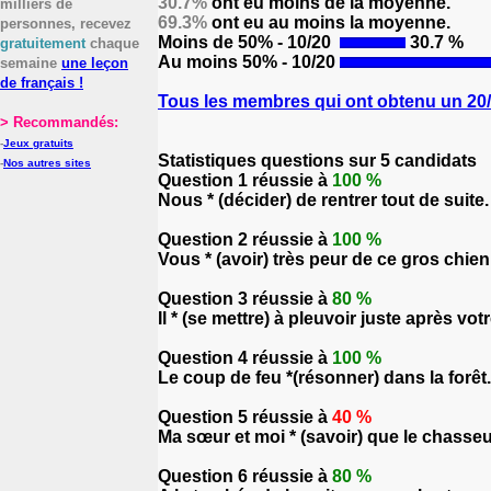
30.7%
ont eu moins de la moyenne.
milliers de
69.3%
ont eu au moins la moyenne.
personnes, recevez
Moins de 50% - 10/20
30.7 %
gratuitement
chaque
Au moins 50% - 10/20
semaine
une leçon
de français !
Tous les membres qui ont obtenu un 20/2
> Recommandés:
-
Jeux gratuits
Statistiques questions sur 5 candidats
-
Nos autres sites
Question 1 réussie à
100 %
Nous * (décider) de rentrer tout de suite.
Question 2 réussie à
100 %
Vous * (avoir) très peur de ce gros chien
Question 3 réussie à
80 %
Il * (se mettre) à pleuvoir juste après vot
Question 4 réussie à
100 %
Le coup de feu *(résonner) dans la forêt.
Question 5 réussie à
40 %
Ma sœur et moi * (savoir) que le chasseur
Question 6 réussie à
80 %