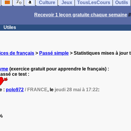
Culture
Jeux
TousLesCours
Outils
Recevoir 1 leçon gratuite chaque semaine
/
Utiles
ces de français
>
Passé simple
> Statistiques mises à jour 
yme
(exercice gratuit pour apprendre le français) :
ssé ce test :
e :
polo972
/ FRANCE
, le
jeudi 28 mai à 17:22
:
%