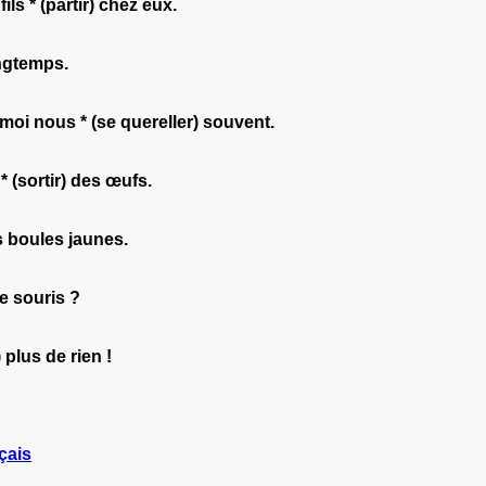
ils * (partir) chez eux.
ngtemps.
oi nous * (se quereller) souvent.
 (sortir) des œufs.
s boules jaunes.
te souris ?
 plus de rien !
çais