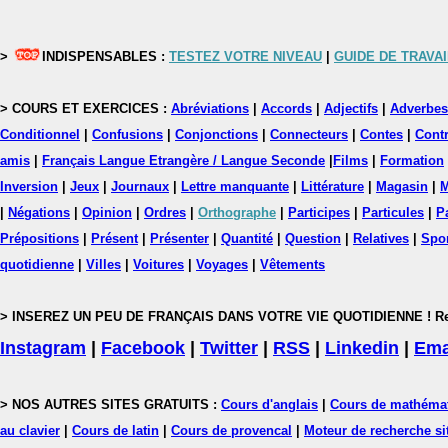
>
INDISPENSABLES :
TESTEZ VOTRE NIVEAU
|
GUIDE DE TRAVAI
> COURS ET EXERCICES :
Abréviations
|
Accords
|
Adjectifs
|
Adverbes
Conditionnel
|
Confusions
|
Conjonctions
|
Connecteurs
|
Contes
|
Contr
amis
|
Français Langue Etrangère / Langue Seconde
|
Films
|
Formation
Inversion
|
Jeux
|
Journaux
|
Lettre manquante
|
Littérature
|
Magasin
|
M
|
Négations
|
Opinion
|
Ordres
|
Orthographe
|
Participes
|
Particules
|
P
Prépositions
|
Présent
|
Présenter
|
Quantité
|
Question
|
Relatives
|
Spo
quotidienne
|
Villes
|
Voitures
|
Voyages
|
Vêtements
> INSEREZ UN PEU DE FRANÇAIS DANS VOTRE VIE QUOTIDIENNE ! Rejoig
Instagram
|
Facebook
|
Twitter
|
RSS
|
Linkedin
|
Ema
> NOS AUTRES SITES GRATUITS :
Cours d'anglais
|
Cours de mathéma
au clavier
|
Cours de latin
|
Cours de provencal
|
Moteur de recherche si