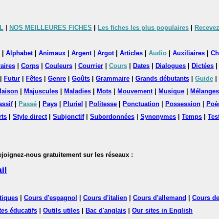
L
|
NOS MEILLEURES FICHES
|
Les fiches les plus populaires
|
Recevez
|
Alphabet
|
Animaux
|
Argent
|
Argot
|
Articles
|
Audio
|
Auxiliaires
|
Ch
aires
|
Corps
|
Couleurs
|
Courrier
|
Cours
|
Dates
|
Dialogues
|
Dictées
|
Futur
|
Fêtes
|
Genre
|
Goûts
|
Grammaire
|
Grands débutants
|
Guide
|
aison
|
Majuscules
|
Maladies
|
Mots
|
Mouvement
|
Musique
|
Mélanges
assif
|
Passé
|
Pays
|
Pluriel
|
Politesse
|
Ponctuation
|
Possession
|
Poè
rts
|
Style direct
|
Subjonctif
|
Subordonnées
|
Synonymes
|
Temps
|
Tes
nez-nous gratuitement sur les réseaux :
il
tiques
|
Cours d'espagnol
|
Cours d'italien
|
Cours d'allemand
|
Cours de
tes éducatifs
|
Outils utiles
|
Bac d'anglais
|
Our sites in English