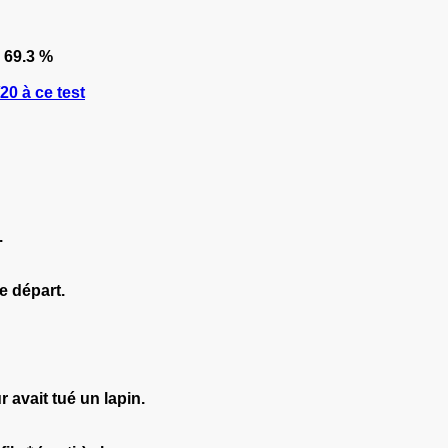
69.3 %
0 à ce test
.
re départ.
 avait tué un lapin.