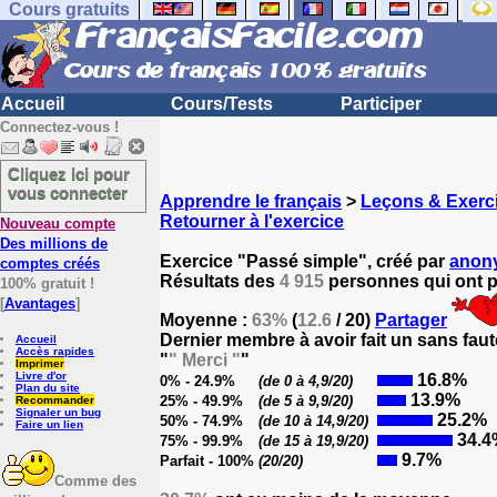
Cours gratuits
Accueil
Cours/Tests
Participer
Connectez-vous !
Cliquez ici pour
vous connecter
Apprendre le français
>
Leçons & Exerci
Retourner à l'exercice
Nouveau compte
Des millions de
Exercice "Passé simple", créé par
anon
comptes créés
Résultats des
4 915
personnes qui ont pa
100% gratuit !
[
Avantages
]
Moyenne :
63%
(
12.6
/ 20)
Partager
Dernier membre à avoir fait un sans faut
Accueil
Accès rapides
"
" Merci "
"
Imprimer
Livre d'or
16.8%
0% - 24.9%
(de 0 à 4,9/20)
Plan du site
13.9%
25% - 49.9%
(de 5 à 9,9/20)
Recommander
Signaler un bug
25.2%
50% - 74.9%
(de 10 à 14,9/20)
Faire un lien
34.4
75% - 99.9%
(de 15 à 19,9/20)
9.7%
Parfait - 100%
(20/20)
Comme des