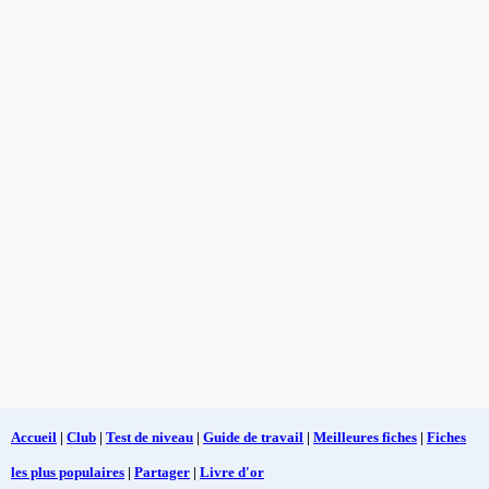
Accueil
|
Club
|
Test de niveau
|
Guide de travail
|
Meilleures fiches
|
Fiches
les plus populaires
|
Partager
|
Livre d'or