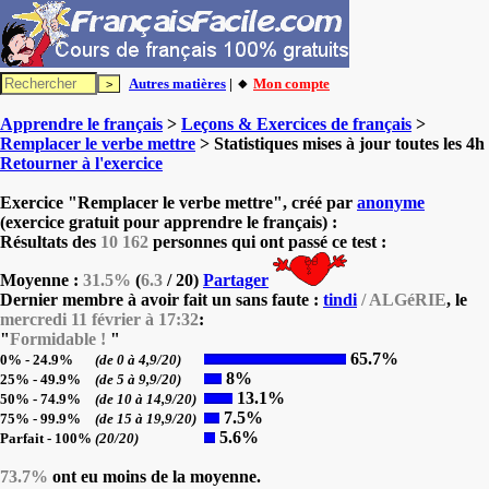
Autres matières
| 🔸
Mon compte
Apprendre le français
>
Leçons & Exercices de français
>
Remplacer le verbe mettre
> Statistiques mises à jour toutes les 4h
Retourner à l'exercice
Exercice "Remplacer le verbe mettre", créé par
anonyme
(exercice gratuit pour apprendre le français) :
Résultats des
10 162
personnes qui ont passé ce test :
Moyenne :
31.5%
(
6.3
/ 20)
Partager
Dernier membre à avoir fait un sans faute :
tindi
/ ALGéRIE
, le
mercredi 11 février à 17:32
:
"
Formidable !
"
65.7%
0% - 24.9%
(de 0 à 4,9/20)
8%
25% - 49.9%
(de 5 à 9,9/20)
13.1%
50% - 74.9%
(de 10 à 14,9/20)
7.5%
75% - 99.9%
(de 15 à 19,9/20)
5.6%
Parfait - 100%
(20/20)
73.7%
ont eu moins de la moyenne.