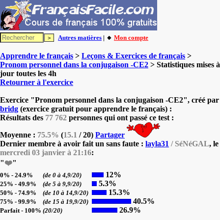
Autres matières
| 🔸
Mon compte
Apprendre le français
>
Leçons & Exercices de français
>
Pronom personnel dans la conjugaison -CE2
> Statistiques mises à
jour toutes les 4h
Retourner à l'exercice
Exercice "Pronom personnel dans la conjugaison -CE2", créé par
bridg
(exercice gratuit pour apprendre le français) :
Résultats des
77 762
personnes qui ont passé ce test :
Moyenne :
75.5%
(
15.1
/ 20)
Partager
Dernier membre à avoir fait un sans faute :
layla31
/ SéNéGAL
, le
mercredi 03 janvier à 21:16
:
"
❤️
"
12%
0% - 24.9%
(de 0 à 4,9/20)
5.3%
25% - 49.9%
(de 5 à 9,9/20)
15.3%
50% - 74.9%
(de 10 à 14,9/20)
40.5%
75% - 99.9%
(de 15 à 19,9/20)
26.9%
Parfait - 100%
(20/20)