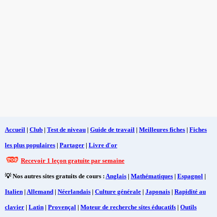
Accueil
|
Club
|
Test de niveau
|
Guide de travail
|
Meilleures fiches
|
Fiches
les plus populaires
|
Partager
|
Livre d'or
Recevoir 1 leçon gratuite par semaine
💡 Nos autres sites gratuits de cours :
Anglais
|
Mathématiques
|
Espagnol
|
Italien
|
Allemand
|
Néerlandais
|
Culture générale
|
Japonais
|
Rapidité au
clavier
|
Latin
|
Provençal
|
Moteur de recherche sites éducatifs
|
Outils