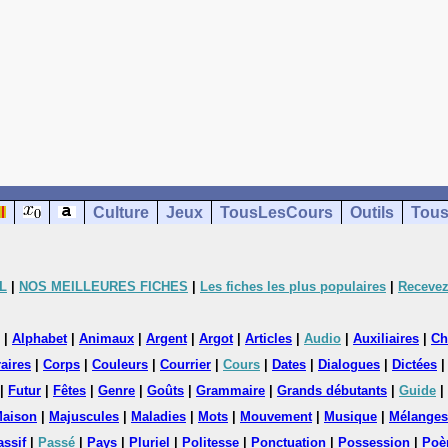
Culture
Jeux
TousLesCours
Outils
Tous
L
|
NOS MEILLEURES FICHES
|
Les fiches les plus populaires
|
Recevez
|
Alphabet
|
Animaux
|
Argent
|
Argot
|
Articles
|
Audio
|
Auxiliaires
|
Ch
aires
|
Corps
|
Couleurs
|
Courrier
|
Cours
|
Dates
|
Dialogues
|
Dictées
|
Futur
|
Fêtes
|
Genre
|
Goûts
|
Grammaire
|
Grands débutants
|
Guide
|
aison
|
Majuscules
|
Maladies
|
Mots
|
Mouvement
|
Musique
|
Mélanges
assif
|
Passé
|
Pays
|
Pluriel
|
Politesse
|
Ponctuation
|
Possession
|
Poè