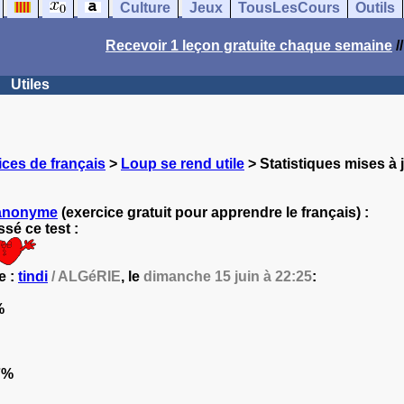
Culture
Jeux
TousLesCours
Outils
Recevoir 1 leçon gratuite chaque semaine
/
Utiles
ces de français
>
Loup se rend utile
> Statistiques mises à 
anonyme
(exercice gratuit pour apprendre le français) :
sé ce test :
e :
tindi
/ ALGéRIE
, le
dimanche 15 juin à 22:25
:
%
7%