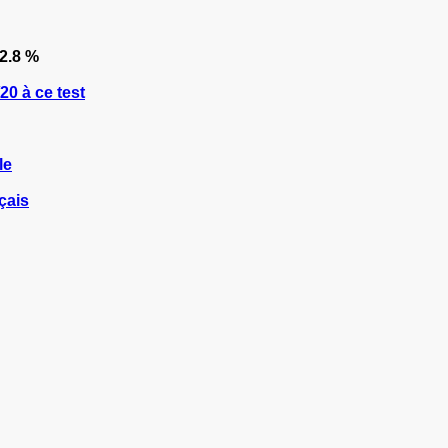
2.8 %
0 à ce test
le
çais