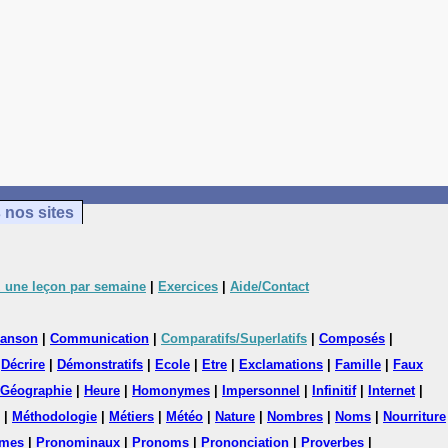
 nos sites
 une leçon par semaine
|
Exercices
|
Aide/Contact
anson
|
Communication
|
Comparatifs/Superlatifs
|
Composés
|
|
Décrire
|
Démonstratifs
|
Ecole
|
Etre
|
Exclamations
|
Famille
|
Faux
Géographie
|
Heure
|
Homonymes
|
Impersonnel
|
Infinitif
|
Internet
|
|
Méthodologie
|
Métiers
|
Météo
|
Nature
|
Nombres
|
Noms
|
Nourriture
mes
|
Pronominaux
|
Pronoms
|
Prononciation
|
Proverbes
|