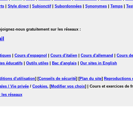
rts
|
Style direct
|
Subjonctif
|
Subordonnées
|
Synonymes
|
Temps
|
Tes
nez-nous gratuitement sur les réseaux :
il
tiques
|
Cours d'espagnol
|
Cours d'italien
|
Cours d'allemand
|
Cours de
tes éducatifs
|
Outils utiles
|
Bac d'anglais
|
Our sites in English
itions d'utilisation
] [
Conseils de sécurité
] [
Plan du site
]
Reproductions et
les / Vie privée
/
Cookies
.
[
Modifier vos choix
]
| Cours et exercices de 
 les réseaux