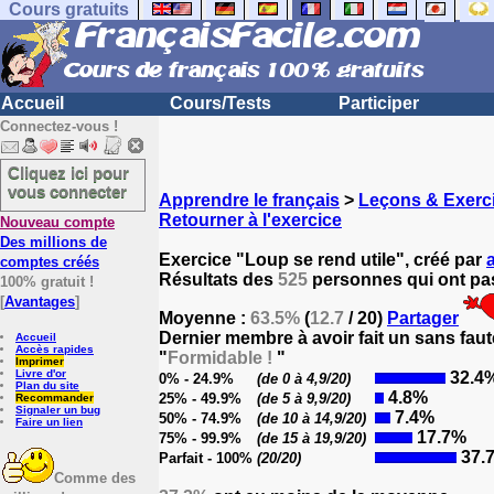
Cours gratuits
Accueil
Cours/Tests
Participer
Connectez-vous !
Cliquez ici pour
vous connecter
Apprendre le français
>
Leçons & Exerci
Retourner à l'exercice
Nouveau compte
Des millions de
Exercice "Loup se rend utile", créé par
comptes créés
Résultats des
525
personnes qui ont pas
100% gratuit !
[
Avantages
]
Moyenne :
63.5%
(
12.7
/ 20)
Partager
Dernier membre à avoir fait un sans faut
Accueil
Accès rapides
"
Formidable !
"
Imprimer
Livre d'or
32.4
0% - 24.9%
(de 0 à 4,9/20)
Plan du site
4.8%
25% - 49.9%
(de 5 à 9,9/20)
Recommander
Signaler un bug
7.4%
50% - 74.9%
(de 10 à 14,9/20)
Faire un lien
17.7%
75% - 99.9%
(de 15 à 19,9/20)
37.
Parfait - 100%
(20/20)
Comme des