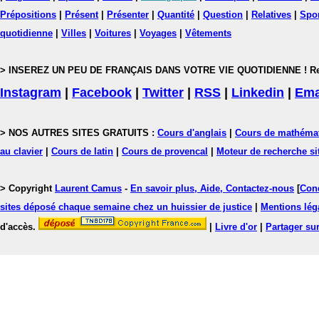
Prépositions
|
Présent
|
Présenter
|
Quantité
|
Question
|
Relatives
|
Spo
quotidienne
|
Villes
|
Voitures
|
Voyages
|
Vêtements
> INSEREZ UN PEU DE FRANÇAIS DANS VOTRE VIE QUOTIDIENNE ! Rejoig
Instagram
|
Facebook
|
Twitter
|
RSS
|
Linkedin
|
Ema
> NOS AUTRES SITES GRATUITS :
Cours d'anglais
|
Cours de mathéma
au clavier
|
Cours de latin
|
Cours de provencal
|
Moteur de recherche si
> Copyright
Laurent Camus
-
En savoir plus, Aide, Contactez-nous
[
Cond
sites déposé chaque semaine chez un huissier de justice
|
Mentions léga
d'accès.
|
Livre d'or
|
Partager sur