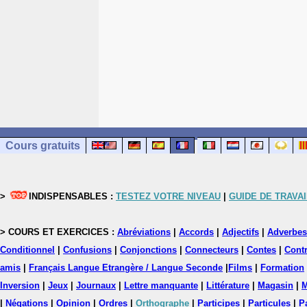
Cours gratuits
>
INDISPENSABLES :
TESTEZ VOTRE NIVEAU
|
GUIDE DE TRAVAI
> COURS ET EXERCICES :
Abréviations
|
Accords
|
Adjectifs
|
Adverbes
Conditionnel
|
Confusions
|
Conjonctions
|
Connecteurs
|
Contes
|
Contr
amis
|
Français Langue Etrangère / Langue Seconde
|
Films
|
Formation
Inversion
|
Jeux
|
Journaux
|
Lettre manquante
|
Littérature
|
Magasin
|
M
|
Négations
|
Opinion
|
Ordres
|
Orthographe
|
Participes
|
Particules
|
P