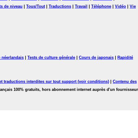
ts de niveau
|
Tous/Tout
|
Traductions
|
Travail
|
Téléphone
|
Vidéo
|
Vie
 néerlandais
|
Tests de culture générale
|
Cours de japonais
|
Rapidité
 traductions interdites sur tout support (voir conditions)
|
Contenu des
français 100% gratuits, hors abonnement internet auprès d'un fournisseur