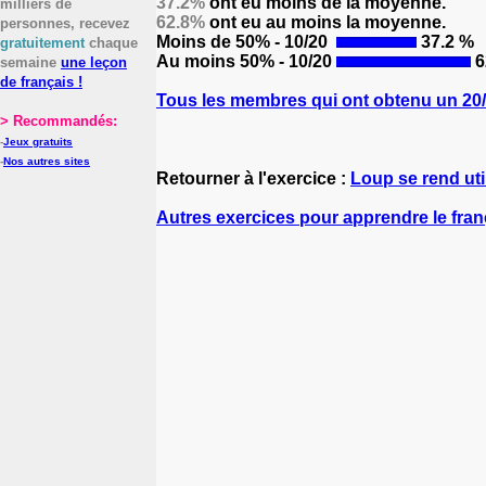
37.2%
ont eu moins de la moyenne.
milliers de
62.8%
ont eu au moins la moyenne.
personnes, recevez
Moins de 50% - 10/20
37.2 %
gratuitement
chaque
Au moins 50% - 10/20
6
semaine
une leçon
de français !
Tous les membres qui ont obtenu un 20/2
> Recommandés:
-
Jeux gratuits
-
Nos autres sites
Retourner à l'exercice :
Loup se rend uti
Autres exercices pour apprendre le fran