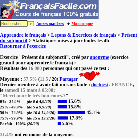
Autres matières
| 🔸
Mon compte
Apprendre le français
>
Leçons & Exercices de français
>
Présent
du subjonctif
> Statistiques mises à jour toutes les 4h
Retourner à l'exercice
Exercice "Présent du subjonctif", créé par
anonyme
(exercice
gratuit pour apprendre le français) :
Résultats des
16 080
personnes qui ont passé ce test :
Moyenne :
57.5%
(
11.5
/ 20)
Partager
Dernier membre à avoir fait un sans faute :
dochiesi
/ FRANCE
,
le
samedi 15 mars à 05:08
:
"
Merci pour le très bon cours.?
"
15.6%
0% - 24.9%
(de 0 à 4,9/20)
15.8%
25% - 49.9%
(de 5 à 9,9/20)
45.1%
50% - 74.9%
(de 10 à 14,9/20)
17.8%
75% - 99.9%
(de 15 à 19,9/20)
5.6%
Parfait - 100%
(20/20)
31.4%
ont eu moins de la moyenne.