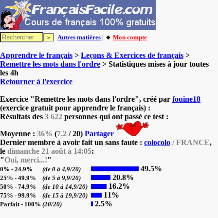
Autres matières
| 🔸
Mon compte
Apprendre le français
>
Leçons & Exercices de français
>
Remettre les mots dans l'ordre
> Statistiques mises à jour toutes
les 4h
Retourner à l'exercice
Exercice "Remettre les mots dans l'ordre", créé par
fouine18
(exercice gratuit pour apprendre le français) :
Résultats des
3 622
personnes qui ont passé ce test :
Moyenne :
36%
(
7.2
/ 20)
Partager
Dernier membre à avoir fait un sans faute :
colocolo
/ FRANCE
,
le
dimanche 21 août à 14:05
:
"
Oui, merci...!
"
49.5%
0% - 24.9%
(de 0 à 4,9/20)
20.8%
25% - 49.9%
(de 5 à 9,9/20)
16.2%
50% - 74.9%
(de 10 à 14,9/20)
11%
75% - 99.9%
(de 15 à 19,9/20)
2.5%
Parfait - 100%
(20/20)