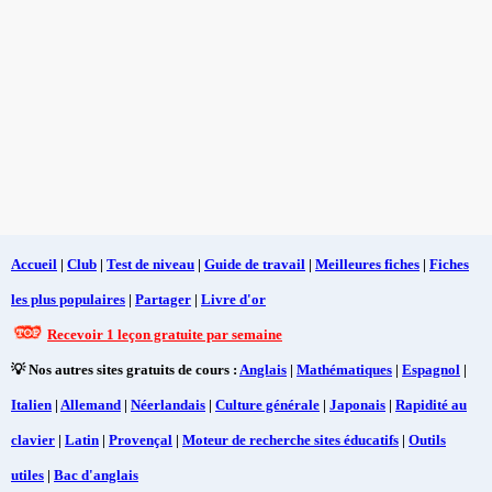
Accueil
|
Club
|
Test de niveau
|
Guide de travail
|
Meilleures fiches
|
Fiches
les plus populaires
|
Partager
|
Livre d'or
Recevoir 1 leçon gratuite par semaine
💡 Nos autres sites gratuits de cours :
Anglais
|
Mathématiques
|
Espagnol
|
Italien
|
Allemand
|
Néerlandais
|
Culture générale
|
Japonais
|
Rapidité au
clavier
|
Latin
|
Provençal
|
Moteur de recherche sites éducatifs
|
Outils
utiles
|
Bac d'anglais