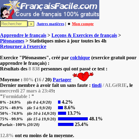
Autres matières
| 🔸
Mon compte
Apprendre le français
>
Leçons & Exercices de français
>
Pléonasmes
> Statistiques mises à jour toutes les 4h
Retourner à l'exercice
Exercice "Pléonasmes", créé par
colchique
(exercice gratuit pour
apprendre le français) :
Résultats des
8 838
personnes qui ont passé ce test :
Moyenne :
80%
(
16
/ 20)
Partager
Dernier membre à avoir fait un sans faute :
tindi
/ ALGéRIE
, le
mercredi 27 mars à 23:49
:
"
Formidable !
"
4.2%
0% - 24.9%
(de 0 à 4,9/20)
8.6%
25% - 49.9%
(de 5 à 9,9/20)
13.7%
50% - 74.9%
(de 10 à 14,9/20)
48.1%
75% - 99.9%
(de 15 à 19,9/20)
25.4%
Parfait - 100%
(20/20)
12.8%
ont eu moins de la moyenne.