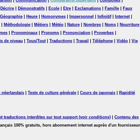
anson
|
Communication
|
Comparatifs/Superlatifs
|
Composés
|
|
Décrire
|
Démonstratifs
|
Ecole
|
Etre
|
Exclamations
|
Famille
|
Faux
Géographie
|
Heure
|
Homonymes
|
Impersonnel
|
Infinitif
|
Internet
|
|
Méthodologie
|
Métiers
|
Météo
|
Nature
|
Nombres
|
Noms
|
Nourriture
mes
|
Pronominaux
|
Pronoms
|
Prononciation
|
Proverbes
|
ts de niveau
|
Tous/Tout
|
Traductions
|
Travail
|
Téléphone
|
Vidéo
|
Vie
 néerlandais
|
Tests de culture générale
|
Cours de japonais
|
Rapidité
 traductions interdites sur tout support (voir conditions)
|
Contenu des
français 100% gratuits, hors abonnement internet auprès d'un fournisseur