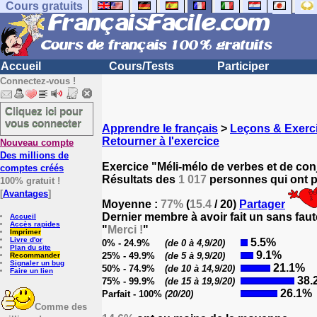
Cours gratuits
Accueil
Cours/Tests
Participer
Connectez-vous !
Cliquez ici pour
vous connecter
Apprendre le français
>
Leçons & Exerci
Retourner à l'exercice
Nouveau compte
Des millions de
Exercice "Méli-mélo de verbes et de con
comptes créés
Résultats des
1 017
personnes qui ont pa
100% gratuit !
[
Avantages
]
Moyenne :
77%
(
15.4
/ 20)
Partager
Dernier membre à avoir fait un sans faut
Accueil
Accès rapides
"
Merci !
"
Imprimer
Livre d'or
5.5%
0% - 24.9%
(de 0 à 4,9/20)
Plan du site
9.1%
25% - 49.9%
(de 5 à 9,9/20)
Recommander
Signaler un bug
21.1%
50% - 74.9%
(de 10 à 14,9/20)
Faire un lien
38.
75% - 99.9%
(de 15 à 19,9/20)
26.1%
Parfait - 100%
(20/20)
Comme des