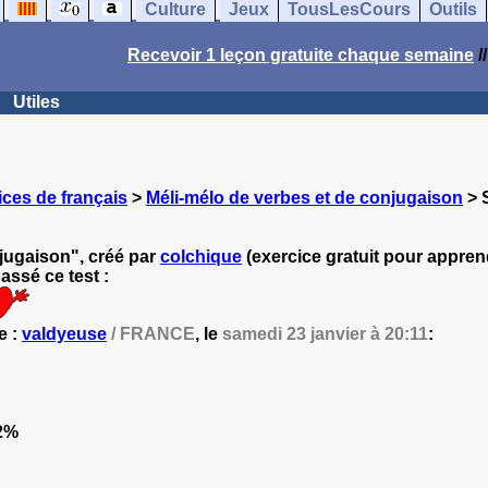
Culture
Jeux
TousLesCours
Outils
Recevoir 1 leçon gratuite chaque semaine
/
Utiles
ces de français
>
Méli-mélo de verbes et de conjugaison
> S
jugaison", créé par
colchique
(exercice gratuit pour apprend
ssé ce test :
e :
valdyeuse
/ FRANCE
, le
samedi 23 janvier à 20:11
:
2%