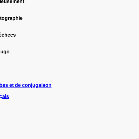
urieusement
otographie
 échecs
 Hugo
rbes et de conjugaison
çais