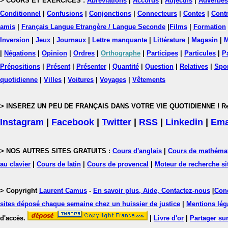
> COURS ET EXERCICES :
Abréviations
|
Accords
|
Adjectifs
|
Adverbes
Conditionnel
|
Confusions
|
Conjonctions
|
Connecteurs
|
Contes
|
Contr
amis
|
Français Langue Etrangère / Langue Seconde
|
Films
|
Formation
Inversion
|
Jeux
|
Journaux
|
Lettre manquante
|
Littérature
|
Magasin
|
M
|
Négations
|
Opinion
|
Ordres
|
Orthographe
|
Participes
|
Particules
|
P
Prépositions
|
Présent
|
Présenter
|
Quantité
|
Question
|
Relatives
|
Spo
quotidienne
|
Villes
|
Voitures
|
Voyages
|
Vêtements
> INSEREZ UN PEU DE FRANÇAIS DANS VOTRE VIE QUOTIDIENNE ! Rejoig
Instagram
|
Facebook
|
Twitter
|
RSS
|
Linkedin
|
Ema
> NOS AUTRES SITES GRATUITS :
Cours d'anglais
|
Cours de mathéma
au clavier
|
Cours de latin
|
Cours de provencal
|
Moteur de recherche si
> Copyright
Laurent Camus
-
En savoir plus, Aide, Contactez-nous
[
Cond
sites déposé chaque semaine chez un huissier de justice
|
Mentions léga
d'accès.
|
Livre d'or
|
Partager sur