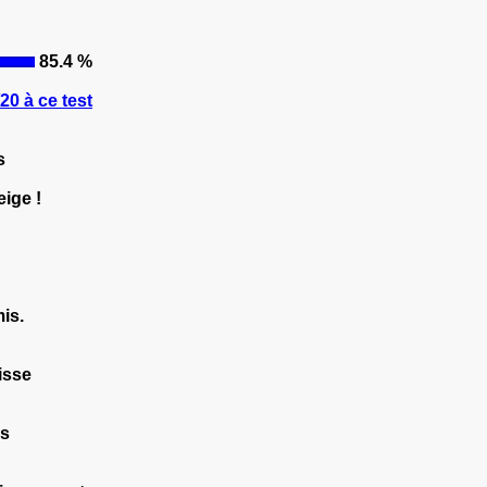
85.4 %
0 à ce test
s
ige !
is.
isse
es