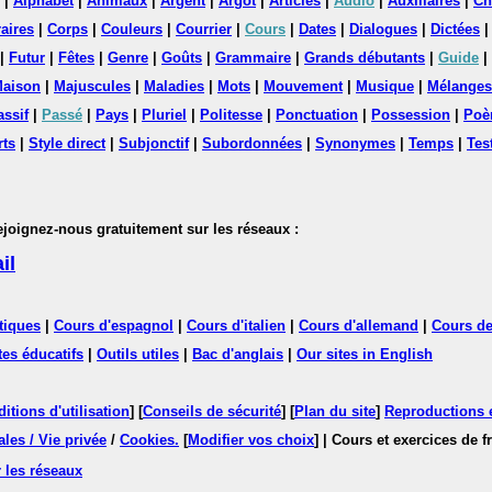
|
Alphabet
|
Animaux
|
Argent
|
Argot
|
Articles
|
Audio
|
Auxiliaires
|
Ch
aires
|
Corps
|
Couleurs
|
Courrier
|
Cours
|
Dates
|
Dialogues
|
Dictées
|
Futur
|
Fêtes
|
Genre
|
Goûts
|
Grammaire
|
Grands débutants
|
Guide
|
aison
|
Majuscules
|
Maladies
|
Mots
|
Mouvement
|
Musique
|
Mélanges
assif
|
Passé
|
Pays
|
Pluriel
|
Politesse
|
Ponctuation
|
Possession
|
Poè
rts
|
Style direct
|
Subjonctif
|
Subordonnées
|
Synonymes
|
Temps
|
Tes
nez-nous gratuitement sur les réseaux :
il
tiques
|
Cours d'espagnol
|
Cours d'italien
|
Cours d'allemand
|
Cours de
tes éducatifs
|
Outils utiles
|
Bac d'anglais
|
Our sites in English
itions d'utilisation
] [
Conseils de sécurité
] [
Plan du site
]
Reproductions et
les / Vie privée
/
Cookies
.
[
Modifier vos choix
]
| Cours et exercices de 
 les réseaux